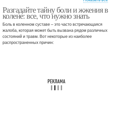
Разгадайте тайну боли и жжения в
Боли в коленях
Колено без ушиба
колене: все, что нужно знать
Боль в коленном суставе – это часто встречающаяся
жалоба, которая может быть вызвана рядом различных
состояний и травм. Вот некоторые из наиболее
Жжение в суставах
Жжения в суставах
распространенных причин:
Жжения в коленном
Жара в колене
суставе
Колено при
Жжение в коленях
выпрямлении