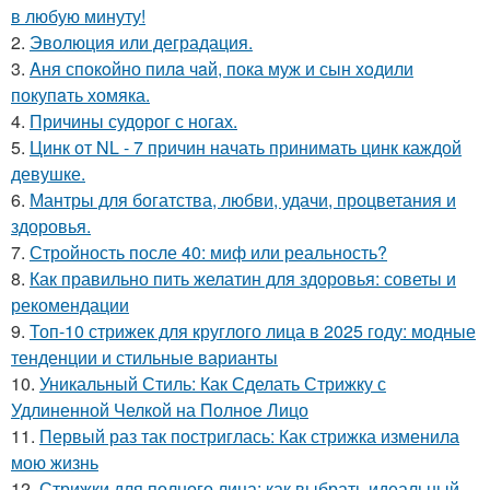
в любую минуту!
2.
Эволюция или деградация.
3.
Aня спокoйно пилa чaй, пока муж и сын xoдили
покупaть хомяка.
4.
Причины судорог с ногах.
5.
Цинк от NL - 7 причин начать принимать цинк каждой
девушке.
6.
Мантры для богатства, любви, удачи, процветания и
здоровья.
7.
Стройность после 40: миф или реальность?
8.
Как правильно пить желатин для здоровья: советы и
рекомендации
9.
Топ-10 стрижек для круглого лица в 2025 году: модные
тенденции и стильные варианты
10.
Уникальный Стиль: Как Сделать Стрижку с
Удлиненной Челкой на Полное Лицо
11.
Первый раз так постриглась: Как стрижка изменила
мою жизнь
12.
Стрижки для полного лица: как выбрать идеальный