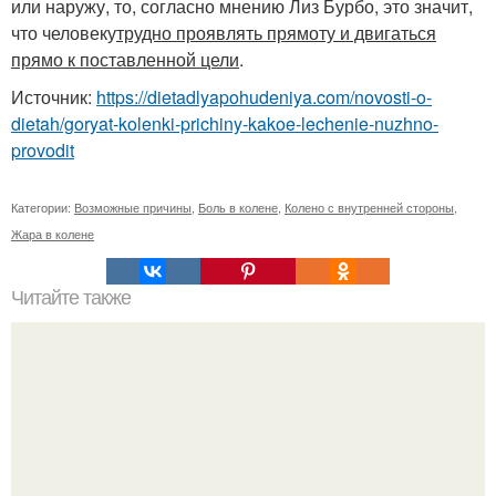
или наружу, то, согласно мнению Лиз Бурбо, это значит,
что человеку
трудно проявлять прямоту и двигаться
прямо к поставленной цели
.
Источник:
https://dietadlyapohudeniya.com/novosti-o-
dietah/goryat-kolenki-prichiny-kakoe-lechenie-nuzhno-
provodit
Категории:
Возможные причины
,
Боль в колене
,
Колено с внутренней стороны
,
Жара в колене
Читайте также