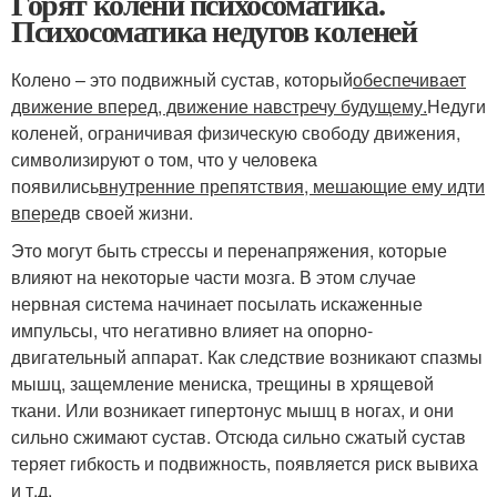
Горят колени психосоматика.
Психосоматика недугов коленей
Колено – это подвижный сустав, который
обеспечивает
движение вперед, движение навстречу будущему.
Недуги
коленей, ограничивая физическую свободу движения,
символизируют о том, что у человека
появились
внутренние препятствия, мешающие ему идти
вперед
в своей жизни.
Это могут быть стрессы и перенапряжения, которые
влияют на некоторые части мозга. В этом случае
нервная система начинает посылать искаженные
импульсы, что негативно влияет на опорно-
двигательный аппарат. Как следствие возникают спазмы
мышц, защемление мениска, трещины в хрящевой
ткани. Или возникает гипертонус мышц в ногах, и они
сильно сжимают сустав. Отсюда сильно сжатый сустав
теряет гибкость и подвижность, появляется риск вывиха
и т.д.