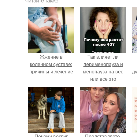
Читайте также
Жжение в
Так влияет ли
коленном суставе:
перименопауза и
причины и лечение
менопауза на вес
ду
или все это
ерунда?
Почему вокруг
Представляете,