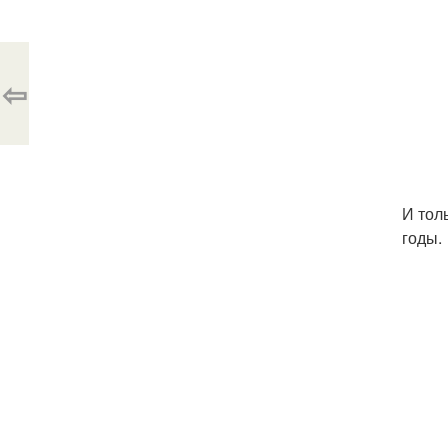
⇦
И тол
годы.