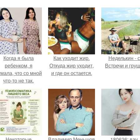
Когда я была
Как уходит жир.
Неделькин - с
ребенком, я
Откуда жир уходит,
Встречи и груш
мала, что со мной
и где он остается.
что-то не так.
Некоторые
Владимир Меньшов
180626: вау,