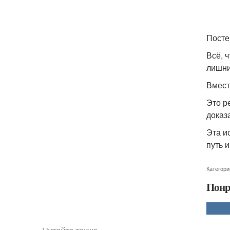
Посте
Всё, 
лишни
Вмест
Это р
доказ
Эта и
путь и
Категори
Понр