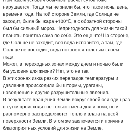
нарушается. Тог­да мы не знали бы, что такое ночь, день,
времена года. На той сторо­не Земли, где Солнце не
заходит, была бы жара +100°С, а с обратной стороны
был бы сильный мороз. Непригодность для жизни такой
планеты понятна сама по себе. Это еще что! На стороне,
где Солнце не заходит, вся вода испарится, а там, где
Солнце не восходит, вода покроется толстым слоем
льда.
Может, в переходных зонах между днем и ночью были
бы усло­вия для жизни? Нет, это не так.
В этих зонах из-за резких перепадов температуры и
давления про­исходили бы штормы, ураганы,
наводнения и другие разрушитель­ные явления.
В результате вращения Земли вокруг своей оси один раз
в сутки происходит не только смена дня и ночи, но и
равномерно распреде­ляются тепло и влага на всей
поверхности Земли. В этом же заклю­чается и причина
благоприятных условий для жизни на Земле.