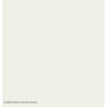
Синдром красной кожи: британец превратил себя в
инвалида из-за бесконтрольного использования мази.
Виктория галустян, бывшая жена юмориста Михаила
галустяна, рассказала о неожиданных последствиях
развода.
© 2026 Диета для похудения