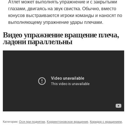
Атлет может выполнять упражнение и с закрытыми
глазами, двигаясь на звук свистка. Обычно, вместо
конусов выстраиваются игроки команды и наносят по
выполняющему упражнение удары плечами.
Видео упражнение вращение плеча,
ладони параллельны
Категории:
Ося при поднятии
,
Кэррингтоновское вращение
,
Коридор с вращением
,