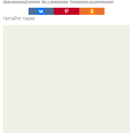
Эвакуационный коридор
,
Бег с вращением
,
Упражнения на координацию
Читайте также
Касторовое масло для красоты.
Метабуст нужен не "Идеальным", а живым людям.