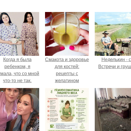
Когда я была
Смакота и здоровье
Неделькин - с
ребенком, я
для костей:
Встречи и груш
мала, что со мной
рецепты с
что-то не так.
желатином