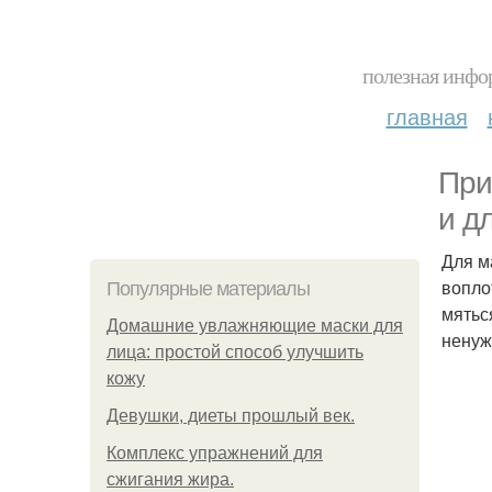
полезная инфор
главная
При
и д
Для м
вопло
Популярные материалы
мятьс
Домашние увлажняющие маски для
ненуж
лица: простой способ улучшить
кожу
Девушки, диеты прошлый век.
Комплекс упражнений для
сжигания жира.