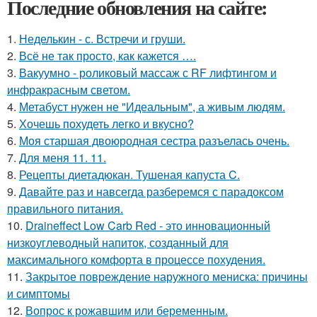
Последние обновления на сайте:
1.
Неделькин - с. Встречи и груши.
2.
Всё не так просто, как кажется ….
3.
Вакуумно - роликовый массаж с RF лифтингом и
инфракрасным светом.
4.
Метабуст нужен не "Идеальным", а живым людям.
5.
Хочешь похудеть легко и вкусно?
6.
Моя старшая двоюродная сестра разъелась очень.
7.
Для меня 11. 11.
8.
Рецепты диетадюкан. Тушеная капуста C.
9.
Давайте раз и навсегда разберемся с парадоксом
правильного питания.
10.
Draineffect Low Carb Red - это инновационный
низкоуглеводный напиток, созданный для
максимального комфорта в процессе похудения.
11.
Закрытое повреждение наружного мениска: причины
и симптомы
12.
Вопрос к рожавшим или беременным.