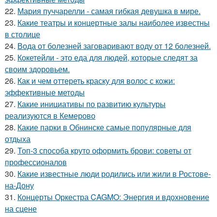
22.
Мария пуччарелли - самая гибкая девушка в мире.
23.
Какие театры и концертные залы наиболее известны
в столице
24.
Вода от болезней заговаривают воду от 12 болезней.
25.
Кокетейли - это еда для людей, которые следят за
своим здоровьем.
26.
Как и чем оттереть краску для волос с кожи:
эффективные методы
27.
Какие инициативы по развитию культуры
реализуются в Кемерово
28.
Какие парки в Обнинске самые популярные для
отдыха
29.
Топ-3 способа круто оформить брови: советы от
профессионалов
30.
Какие известные люди родились или жили в Ростове-
на-Дону
31.
Концерты Оркестра CAGMO: Энергия и вдохновение
на сцене