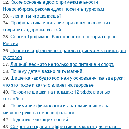
32.
Какие основные достопримечательности
Новосибирска рекомендуют посетить туристам
33.
- лена, ты что делаешь?
34.
Профилактика и питание при остеопорозе: как
сохранить здоровье костей
35.
Сергей Трофимов: Как воронежец покорил сцены
России
36.
Просто и эффективно: правила приема желатина для
суставов
37.
Лишний вес - это не только про питание и спорт.
38.
Почему детям важно пить магний.
39.
Шишечка как будто костная у основания пальца руки:
что это такое и как это влияет на здоровье
40.
Покорите шишки на пальцах: 12 эффективных
способов
41.
Понимание физиологии и анатомии шишек на
мизинце руки на первой фаланги
42.
Поднятие клюющих ногтей.
43.
Секреты создания эффективных масок для волос с