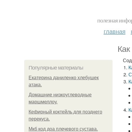
полезная инфор
главная
Как
Сод
К
Популярные материалы
С
Екатерина даниленко хлебушек
К
атака.
Домашние низкоуглеводные
маршмеллоу.
К
Кефирный коктейль для позднего
перекуса.
Мкб код доа плечевого сустава.