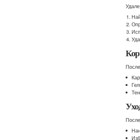
Удале
Най
Опр
Исп
Уда
Кор
После
Кар
Гел
Тен
Ухо
После
Нан
Изб