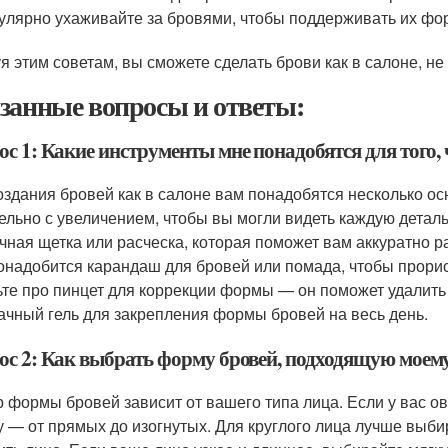
улярно ухаживайте за бровями, чтобы поддерживать их фо
я этим советам, вы сможете сделать брови как в салоне, не
занные вопросы и ответы:
с 1: Какие инструменты мне понадобятся для того, 
оздания бровей как в салоне вам понадобятся несколько ос
ельно с увеличением, чтобы вы могли видеть каждую детал
чная щетка или расческа, которая поможет вам аккуратно р
онадобится карандаш для бровей или помада, чтобы прорис
ьте про пинцет для коррекции формы — он поможет удалить
ачный гель для закрепления формы бровей на весь день.
ос 2: Как выбрать форму бровей, подходящую моем
 формы бровей зависит от вашего типа лица. Если у вас о
 — от прямых до изогнутых. Для круглого лица лучше выбир