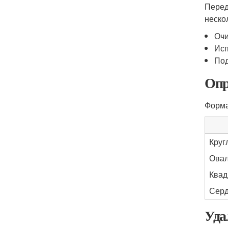
Перед
неско
Очи
Исп
Под
Опр
Форма
Круг
Овал
Квад
Серд
Уда