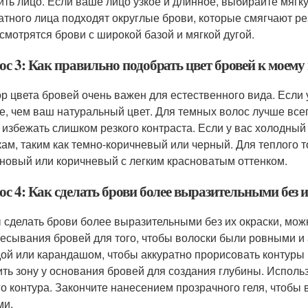
ить лицо. Если ваше лицо узкое и длинное, выбирайте мягку
атного лица подходят округлые брови, которые смягчают ре
 смотрятся брови с широкой базой и мягкой дугой.
с 3: Как правильно подобрать цвет бровей к моему 
р цвета бровей очень важен для естественного вида. Если 
е, чем ваш натуральный цвет. Для темных волос лучше всег
 избежать слишком резкого контраста. Если у вас холодный
кам, таким как темно-коричневый или черный. Для теплого 
новый или коричневый с легким красноватым оттенком.
ос 4: Как сделать брови более выразительными без 
 сделать брови более выразительными без их окраски, мож
чесывания бровей для того, чтобы волоски были ровными и
ой или карандашом, чтобы аккуратно прорисовать контуры и
ить зону у основания бровей для создания глубины. Исполь
го контура. Закончите нанесением прозрачного геля, чтобы
ми.