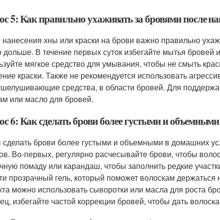
ос 5: Как правильно ухаживать за бровями после н
 нанесения хны или краски на брови важно правильно ухажи
 дольше. В течение первых суток избегайте мытья бровей и 
ьзуйте мягкое средство для умывания, чтобы не смыть краск
ение краски. Также не рекомендуется использовать агресси
тшелушивающие средства, в области бровей. Для поддержа
ам или масло для бровей.
ос 6: Как сделать брови более густыми и объемным
 сделать брови более густыми и объемными в домашних ус
ов. Во-первых, регулярно расчесывайте брови, чтобы воло
чную помаду или карандаш, чтобы заполнить редкие участк
ти прозрачный гель, который поможет волоскам держаться 
та можно использовать сыворотки или масла для роста бро
ец, избегайте частой коррекции бровей, чтобы дать волоска