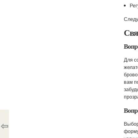
Рег
Следу
Свя
Вопро
Для с
желат
брово
вам п
забуд
прозр
Вопр
⇦
Выбор
форму