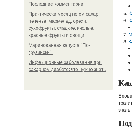
Последние комментарии
К
Практически месяц не ем сахар,
К
печенье, мармелад, орехи,
сухофрукты, сладкие, кислые,
М
красные фрукты и овощи.
К
Маринованная капуста "По-
грузински".
Инфекционные заболевания при
сахарном диабете: что нужно знать
Как
Брови
трати
знать
Под