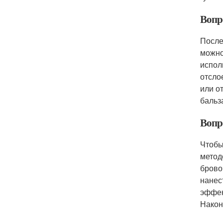
Вопр
После
можно
испол
отсло
или о
бальз
Вопр
Чтобы
метод
брово
нанес
эффек
Након