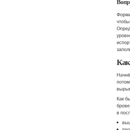
Вопр
Форми
чтобы
Опред
уровн
испор
запол
Как
Начнё
потом
вырыв
Как б
брове
в пос
выщ
про