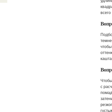
удлин
квадр
всего
Вопро
Подбо
темне
чтобы
оттен
кашта
Вопр
Чтобы
с рас
помад
затен
резко
густы