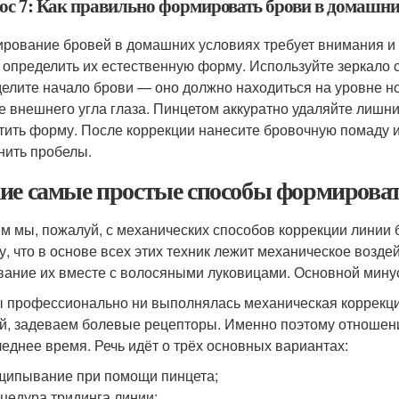
ос 7: Как правильно формировать брови в домашни
рование бровей в домашних условиях требует внимания и 
 определить их естественную форму. Используйте зеркало с
елите начало брови — оно должно находиться на уровне но
е внешнего угла глаза. Пинцетом аккуратно удаляйте лишни
тить форму. После коррекции нанесите бровочную помаду и
нить пробелы.
ие самые простые способы формироват
м мы, пожалуй, с механических способов коррекции линии 
у, что в основе всех этих техник лежит механическое возд
ание их вместе с волосяными луковицами. Основной минус 
ы профессионально ни выполнялась механическая коррекц
й, задеваем болевые рецепторы. Именно поэтому отношени
леднее время. Речь идёт о трёх основных вариантах:
ипывание при помощи пинцета;
цедура тридинга линии;