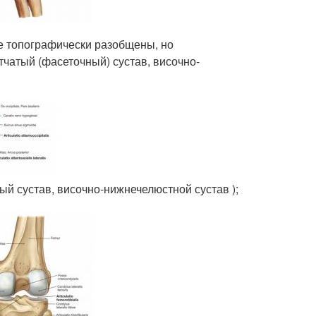
ые топографически разобщены, но
тчатый (фасеточный) сустав, височно-
ый сустав, височно-нижнечелюстной сустав );