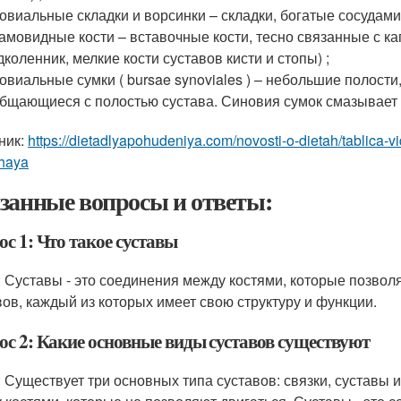
овиальные складки и ворсинки – складки, богатые сосудам
амовидные кости – вставочные кости, тесно связанные с 
дколенник, мелкие кости суставов кисти и стопы) ;
овиальные сумки ( bursae synoviales ) – небольшие полос
бщающиеся с полостью сустава. Синовия сумок смазывает 
ник:
https://dietadlyapohudeniya.com/novosti-o-dietah/tablica-vid
haya
занные вопросы и ответы:
с 1: Что такое суставы
: Суставы - это соединения между костями, которые позвол
вов, каждый из которых имеет свою структуру и функции.
ос 2: Какие основные виды суставов существуют
: Существует три основных типа суставов: связки, суставы 