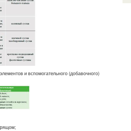
элементов и вспомогательного (добавочного)
хрящом;