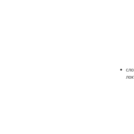
сло
лок