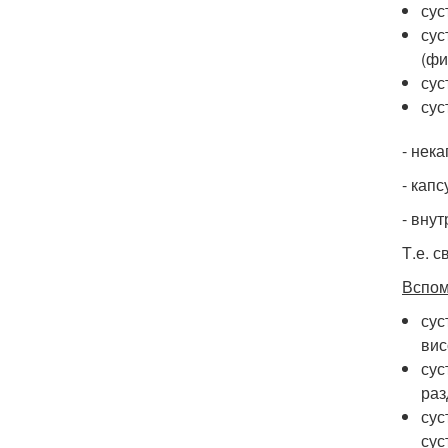
сус
сус
(фи
сус
сус
- нек
- кап
- вну
Т.е. с
Вспом
сус
вис
сус
раз
сус
сус