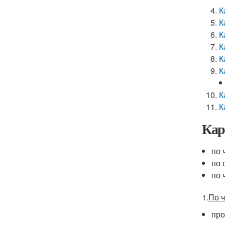
К
К
К
К
К
К
К
К
Кар
по 
по 
по 
1.
По 
про