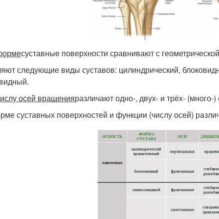
форме
суставные поверхности сравнивают с геометрической 
яют следующие виды суставов: цилиндрический, блоковид
видный.
числу осей вращения
различают одно-, двух- и трёх- (много-
рме суставных поверхностей и функции (числу осей) различ