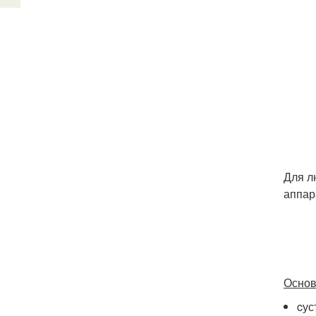
Для л
аппар
Осно
cус