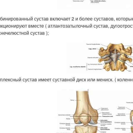
бинированный сустав включает 2 и более суставов, котор
кционируют вместе ( атлантозатылочный сустав, дугоотрос
нечелюстной сустав );
плексный сустав имеет суставной диск или мениск. ( коленн