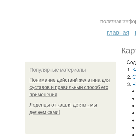
полезная инфор
главная
Кар
Сод
К
Популярные материалы
С
Понимание действий желатина для
Ч
суставов и правильный способ его
применения
Леденцы от кашля детям - мы
делаем сами!