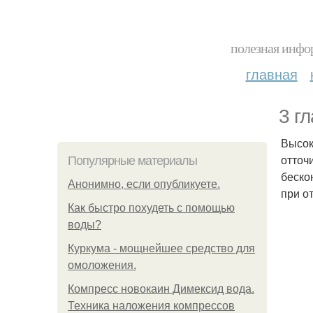
полезная инфор
главная
3 г
Высок
отточ
Популярные материалы
беско
Анонимно, если опубликуете.
при о
Как быстро похудеть с помощью
воды?
Куркума - мощнейшее средство для
омоложения.
Компресс новокаин Димексид вода.
Техника наложения компрессов