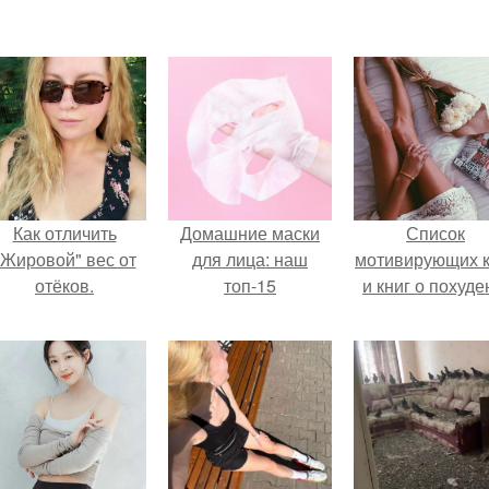
Как отличить
Домашние маски
Список
"Жировой" вес от
для лица: наш
мотивирующих к
отёков.
топ-15
и книг о похуде