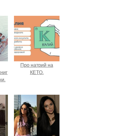
Про натрий на
ниг
КЕТО.
ни.