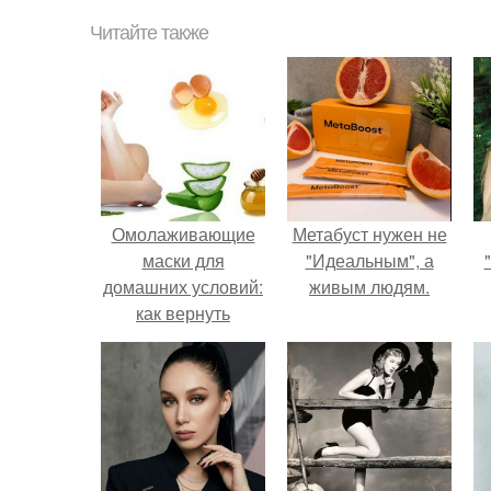
Читайте также
Омолаживающие
Метабуст нужен не
маски для
"Идеальным", а
домашних условий:
живым людям.
как вернуть
молодость своей
коже