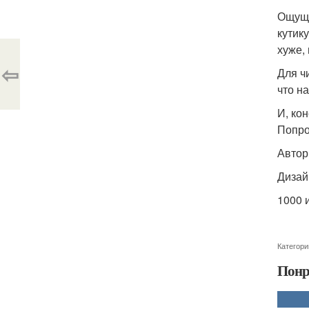
Ощуще
кутик
хуже,
⇦
Для ч
что н
И, ко
Попро
Автор 
Дизай
1000 
Категори
Понр