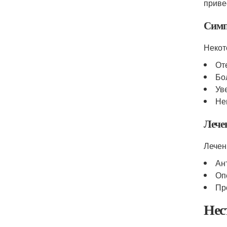
приве
Симп
Некот
От
Бо
Ув
Не
Лече
Лечен
Ан
Оп
Пр
Нес