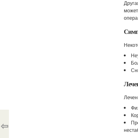
Друга
может
опера
Симп
Некот
Не
Бо
Сн
Лече
Лечен
Фи
Ко
⇦
Пр
неста