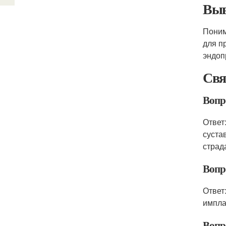
Выв
Поним
для п
эндоп
Свя
Вопр
Ответ
суста
страд
Вопр
Ответ
импла
Вопро