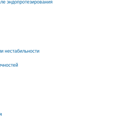
сле эндопротезирования
ли нестабильности
ечностей
я