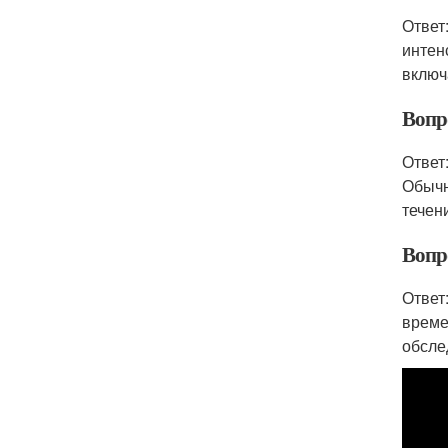
Ответ
интен
включ
Вопро
Ответ
Обычн
течен
Вопр
Ответ
време
обсле