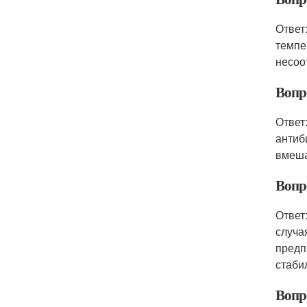
Ответ
темпе
несоо
Вопро
Ответ
антиб
вмеша
Вопро
Ответ
случа
предп
стаби
Вопр