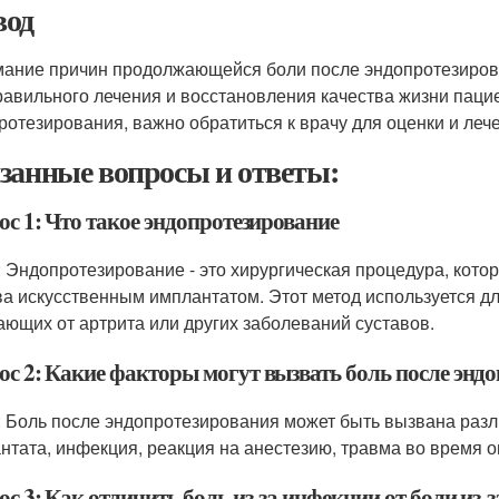
од
ание причин продолжающейся боли после эндопротезирова
равильного лечения и восстановления качества жизни паци
ротезирования, важно обратиться к врачу для оценки и леч
занные вопросы и ответы:
ос 1: Что такое эндопротезирование
: Эндопротезирование - это хирургическая процедура, кото
ва искусственным имплантатом. Этот метод используется д
ающих от артрита или других заболеваний суставов.
ос 2: Какие факторы могут вызвать боль после энд
: Боль после эндопротезирования может быть вызвана разл
нтата, инфекция, реакция на анестезию, травма во время 
с 3: Как отличить боль из-за инфекции от боли из-