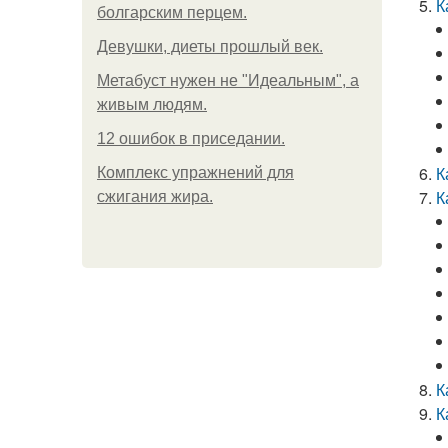
К
болгарским перцем.
Девушки, диеты прошлый век.
Метабуст нужен не "Идеальным", а
живым людям.
12 ошибок в приседании.
К
Комплекс упражнений для
К
сжигания жира.
К
К