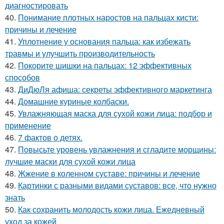
диагностировать
40.
Понимание плотных наростов на пальцах кисти:
причины и лечение
41.
Уплотнение у основания пальца: как избежать
травмы и улучшить производительность
42.
Покорите шишки на пальцах: 12 эффективных
способов
43.
ДиДюЛя афиша: секреты эффективного маркетинга
44.
Домашние куриные колбаски.
45.
Увлажняющая маска для сухой кожи лица: подбор и
применение
46.
7 фактов о детях.
47.
Повысьте уровень увлажнения и сгладите морщины:
лучшие маски для сухой кожи лица
48.
Жжение в коленном суставе: причины и лечение
49.
Картинки с разными видами суставов: все, что нужно
знать
50.
Как сохранить молодость кожи лица. Ежедневный
уход за кожей