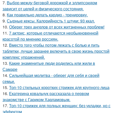
7.
Выбор между беговой дорожкой и эллипсоидом
зависит от целей и физического состояния.
8.
Как правильно делать кардио - тренировку.
9.
Сырные кексы. Калорийность 1 штуки: 93 ккал.
10.
Оберег трех ангелов от всех житзненных проблем!
11.
7 актрис, которые отличаются необыкновенной
красотой по мнению россиян.
12.
Вместо того чтобы потом лежать с болью и пить
таблетки, лучше заранее включить в свою жизнь простой
комплекс упражнений.
13.
Какие знаменитые люди родились или жили в
Самаре
14.
Сильнейшая молитва - оберег для себя и своей
семьи.
15.
Топ-10 стильных коротких стрижек для крупного лица
16.
Екатерина ковальчук рассказала о первом
знакомстве с Гариком Харламовым.
17.
Топ-10 стрижек для полных женщин: без укладки, но с
эффектом