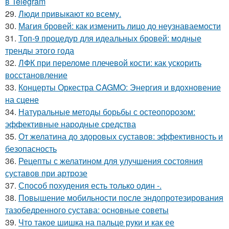
в Telegram
29.
Люди привыкают ко всему.
30.
Магия бровей: как изменить лицо до неузнаваемости
31.
Топ-9 процедур для идеальных бровей: модные
тренды этого года
32.
ЛФК при переломе плечевой кости: как ускорить
восстановление
33.
Концерты Оркестра CAGMO: Энергия и вдохновение
на сцене
34.
Натуральные методы борьбы с остеопорозом:
эффективные народные средства
35.
От желатина до здоровых суставов: эффективность и
безопасность
36.
Рецепты с желатином для улучшения состояния
суставов при артрозе
37.
Способ похудения есть только один -.
38.
Повышение мобильности после эндопротезирования
тазобедренного сустава: основные советы
39.
Что такое шишка на пальце руки и как ее