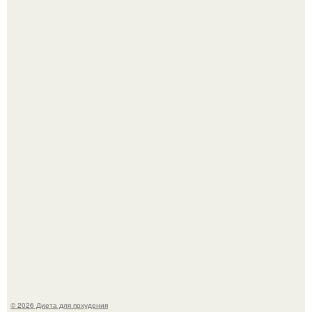
Владимир Меньшов без памяти влюбился в молодую
актрису и даже решил уйти от алентовой ради неё.
Виктория галустян, бывшая жена юмориста Михаила
галустяна, рассказала о неожиданных последствиях
развода.
© 2026 Диета для похудения