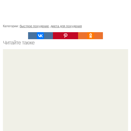
Категории:
быстрое похудение
,
диета для похудения
Читайте также
Брови без ошибок: мастер-класс за 8 шагов