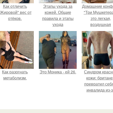
Как отличить
Этапы ухода за
Домашние конф
"Жировой" вес от
кожей. Общие
"Три Мушкетера
отёков.
правила и этапы
это легкая,
ухода
воздушная
шоколадная ну
покрытая
молочным
шоколадом.
Как разогнать
Это Моника - ей 26.
Синдром красн
метаболизм.
кожи: британе
превратил себ
инвалида из-з
бесконтрольно
использовани
мази.