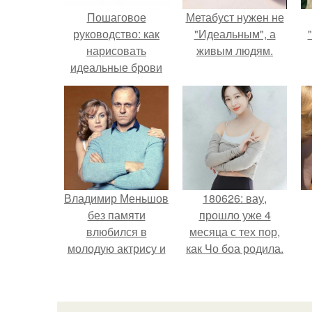
Пошаговое
Метабуст нужен не
руководство: как
"Идеальным", а
нарисовать
живым людям.
идеальные брови
Владимир Меньшов
180626: вау,
без памяти
прошло уже 4
влюбился в
месяца с тех пор,
молодую актрису и
как Чо боа родила.
даже решил уйти от
алентовой ради
неё.