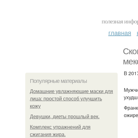
полезная инфор
главная
Ско
мек
В 201
Популярные материалы
Мужчи
Домашние увлажняющие маски для
ухудш
лица: простой способ улучшить
кожу
Франк
ожире
Девушки, диеты прошлый век.
Комплекс упражнений для
сжигания жира.