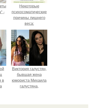
еты
Некоторые
" -
психосоматические
причины лишнего
веса:
га,
ой
Виктория галустян,
ц
бывшая жена
я в
юмориста Михаила
а
галустяна,
го
рассказала о
я
неожиданных
последствиях