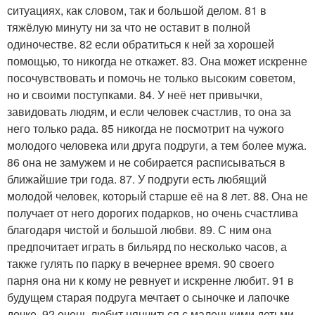
ситуациях, как словом, так и большой делом. 81 в
тяжёлую минуту ни за что не оставит в полной
одиночестве. 82 если обратиться к ней за хорошей
помощью, то никогда не откажет. 83. Она может искренне
посочувствовать и помочь не только высоким советом,
но и своими поступками. 84. У неё нет привычки,
завидовать людям, и если человек счастлив, то она за
него только рада. 85 никогда не посмотрит на чужого
молодого человека или друга подруги, а тем более мужа.
86 она не замужем и не собирается расписываться в
ближайшие три года. 87. У подруги есть любящий
молодой человек, который старше её на 8 лет. 88. Она не
получает от него дорогих подарков, но очень счастлива
благодаря чистой и большой любви. 89. С ним она
предпочитает играть в бильярд по несколько часов, а
также гулять по парку в вечернее время. 90 своего
парня она ни к кому не ревнует и искренне любит. 91 в
будущем старая подруга мечтает о сыночке и лапочке
дочке. 92 очень любит нянчиться с маленькими детьми.