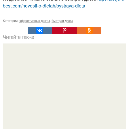
best.com/novosti-o-dietah/bystraya-dieta
Категории:
эффективные диеты
,
быстрая диета
Читайте также
3 масла против старения кожи.