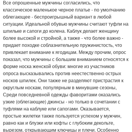
Все опрошенные мужчины согласились, что
классическое маленькое черное платье - по умолчанию
облегающее - беспроигрышный вариант в любой
ситуации. Идеальной обувью мужчины считают туфли на
шпильке и сапоги до колена. Каблук делает женщину
более высокой и стройной, а также - что более важно -
придает походке соблазнительную пружинистость, что
привлекает внимание к ягодицам. Между прочим, опрос
показал, что мужчины с большим вниманием относятся к
форме носка женской обуви: многие из участников
опроса высказывались против неестественно острых
носков шпилек. Они также не разделяют пристрастия к
округлым носкам, популярным в минувшие сезоны,
Среди повседневной одежды фаворитами оказались
узкие (облегающие) джинсы - но только в сочетании с
туфлями на каблуке или сапогами. Оказывается,
простые жилетки также пользуется успехом у мужчин,
равно как и блузки или кофты с глубоким декольте,
вырезом, открывающим ключицы и плечи. Особенно