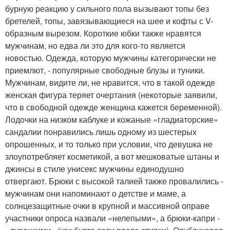
бурную реакцию у сильного пола вызывают топы без
бретелей, топы, завязывающиеся на шее и кофты с V-
образным вырезом. Короткие юбки также нравятся
мужчинам, но едва ли это для кого-то является
новостью. Одежда, которую мужчины категорически не
приемлют, - популярные свободные блузы и туники.
Мужчинам, видите ли, не нравится, что в такой одежде
женская фигура теряет очертания (некоторые заявили,
что в свободной одежде женщина кажется беременной).
Лодочки на низком каблуке и кожаные «гладиаторские»
сандалии понравились лишь одному из шестерых
опрошенных, и то только при условии, что девушка не
злоупотребляет косметикой, а вот мешковатые штаны и
джинсы в стиле унисекс мужчины единодушно
отвергают. Брюки с высокой талией также провалились -
мужчинам они напоминают о детстве и маме, а
солнцезащитные очки в крупной и массивной оправе
участники опроса назвали «нелепыми», а брюки-капри -