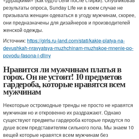
«дурацкими» (как будто сели после стирки). Опубликовав
результаты опроса, Sunday Life ни в коем случае не
призывала женщин одеваться в угоду мужчинам, скорее,
они предназначены для дизайнеров и производителей
женской одежды.
Источник:
https://girls.ru-land.com/stati/kakie-platya-na-
devushkah-nravyatsya-muzhchinam-muzhskoe-mnenie-po-
povodu-fasona-i-dliny
Нравится ли мужчинам платья в
горох. Он не устоит! 10 предметов
гардероба, которые нравятся всем
мужчинам
Некоторые остромодные тренды не просто не нравятся
мужчинам но и откровенно их раздражают. Однако
существуют предметы гардероба которые придутся по
душе всем представителям сильного пола. Мы знаем 10
вещей которые нравятся всем мужчинам без