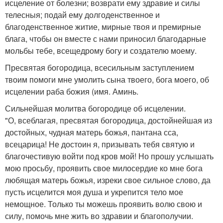
исцеление от болезни; возврати ему здравие и силы
телесныя; подай ему долгоденственное и
благоденственное житие, мирные твоя и премирные
блага, чтобы он вместе с нами приносил благодарные
мольбы тебе, всещедрому богу и создателю моему.
Пресвятая богородица, всесильным заступлением
твоим помоги мне умолить сына твоего, бога моего, об
исцелении раба божия (имя. Аминь.
Сильнейшая молитва богородице об исцелении.
"О, всеблагая, пресвятая богородица, достойнейшая из
достойных, чудная матерь божья, пантана сса,
всецарица! Не достоин я, призывать тебя святую и
благочестивую войти под кров мой! Но прошу услышать
мою просьбу, проявить свое милосердие ко мне бога
любящая матерь божья, изреки свое сильное слово, да
пусть исцелится моя душа и укрепится тело мое
немощное. Только ты можешь проявить волю свою и
силу, помочь мне жить во здравии и благополучии.