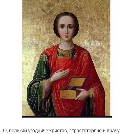
О, великий угодниче христов, страстотерпче и врачу