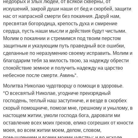
недобрых и злых людей, от всякой скверны, от
искушений, закрой души наши от бед и скорбей, защити
нас от напрасной смерти без покаяния. Даруй нам,
пресвятая богородица, крепость духа и смирение
сердца, пусть наши мысли и действия будут чистыми.
Молим о покаянии и стремимся под твоим перстом
защитным и указующим путь праведный все ошибки,
сделанные по неразумению своему исправить. Молим и
благодарим тебя за милость твою, за надежду обрести
спокойствие земное и получить надежду на царство
небесное после смерти. Аминь".
Молитва Николаю чудотворцу о помощи в здоровье.
"О всесвятый Николае, угодниче преизрядный
господень, теплый наш заступниче, и везде в скорбех
скорый помощниче, помози мне, грешному и унылому, в
настощем житии, умоли господа бога, даровати ми
оставление всех моих грехов, елико согреших от юности
моея, во всем житии моем, делом, словом,
помышлением и всеми моими чувствы; и во исходе