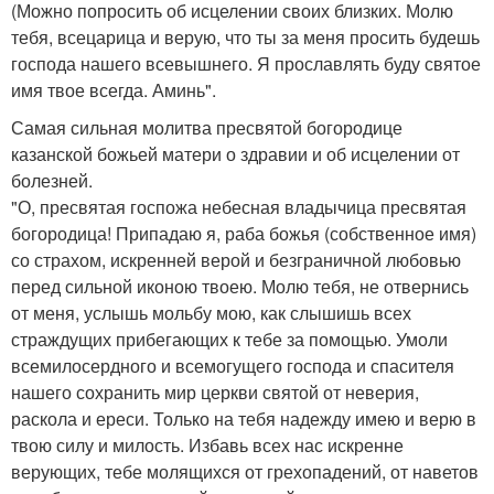
(Можно попросить об исцелении своих близких. Молю
тебя, всецарица и верую, что ты за меня просить будешь
господа нашего всевышнего. Я прославлять буду святое
имя твое всегда. Аминь".
Самая сильная молитва пресвятой богородице
казанской божьей матери о здравии и об исцелении от
болезней.
"О, пресвятая госпожа небесная владычица пресвятая
богородица! Припадаю я, раба божья (собственное имя)
со страхом, искренней верой и безграничной любовью
перед сильной иконою твоею. Молю тебя, не отвернись
от меня, услышь мольбу мою, как слышишь всех
страждущих прибегающих к тебе за помощью. Умоли
всемилосердного и всемогущего господа и спасителя
нашего сохранить мир церкви святой от неверия,
раскола и ереси. Только на тебя надежду имею и верю в
твою силу и милость. Избавь всех нас искренне
верующих, тебе молящихся от грехопадений, от наветов