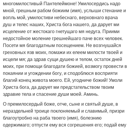
многомилостивый Пантелеймоне! Умилосердись надо
мной, грешным рабом божиим (имя), услыши стенание и
вопль мой, умилостиви небеснаго, верховнаго врача
душ и телес наших, Христа бога нашего, да дарует ми
исцеление от жестокаго гнетущаго мя недуга. Приими
недостойное моление грешнейшаго паче всех человек.
Посети мя благодатным посещением. Не возгнушайся
греховных язв моих, помажи их елеем милости твоей и
исцели мя; да здрав сущи душею и телом, остаток дней
моих, при помощи благодати божией, возмогу провести в
покаянии и угождении богу, и сподоблюся восприяти
благий конец живота моего. Ей, угодниче божий! Умоли
Христа бога, да дарует ми предстательством твоим
здравие тела и спасение души моей. Аминь.
О премилосердый боже, отче, сыне и святый душе, в
нераздельней троице поклоняемый и славимый, призри
благоутробно на раба твоего (имя), болезнию
одержимаго; отпусти ему вся согрешения его; подай ему