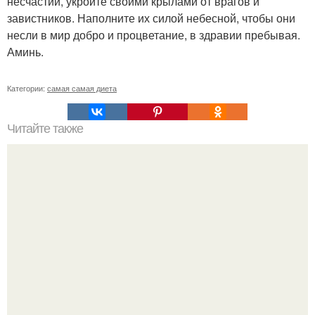
несчастий, укройте своими крылами от врагов и
завистников. Наполните их силой небесной, чтобы они
несли в мир добро и процветание, в здравии пребывая.
Аминь.
Категории:
самая самая диета
Читайте также
Воду пей перед едой - будешь долго молодой.