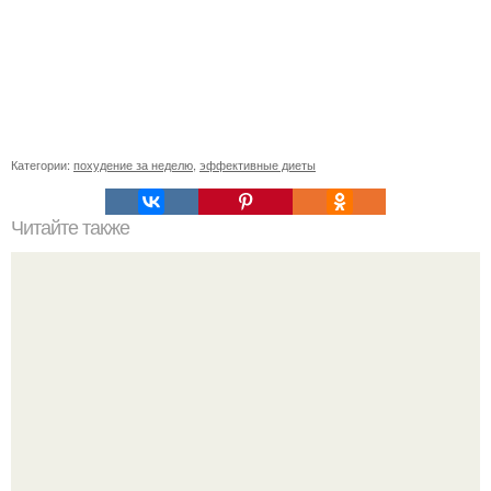
Категории:
похудение за неделю
,
эффективные диеты
Читайте также
Хочешь офигенную попу и стройные ноги?