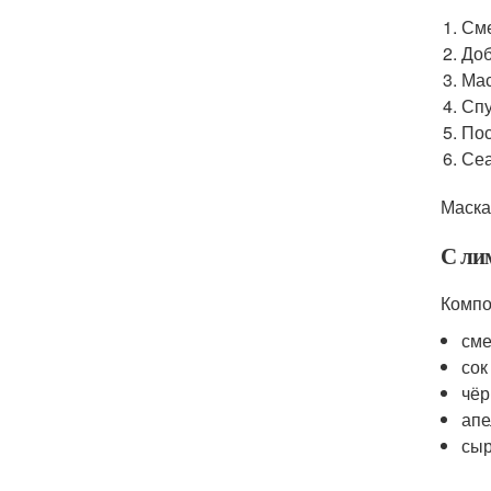
Сме
Доб
Мас
Спу
Пос
Сеа
Маска
С ли
Компо
сме
сок
чёр
апе
сыр