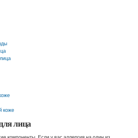
нды
ица
 лица
коже
й коже
 для лица
ие компоненты. Если у вас аллергия на один из