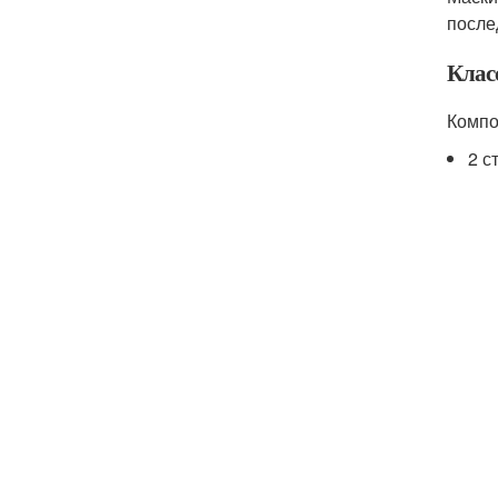
после
Клас
Компо
2 с