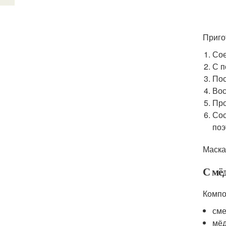
Приго
Сое
С п
Пос
Вос
Про
Сос
поэ
Маска
С мё
Компо
сме
мёд