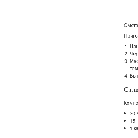
Смета
Приго
Нан
Чер
Мас
тем
Вып
С гл
Компо
30 
15 
1 к