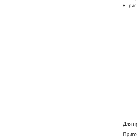
рис
Для п
Приго