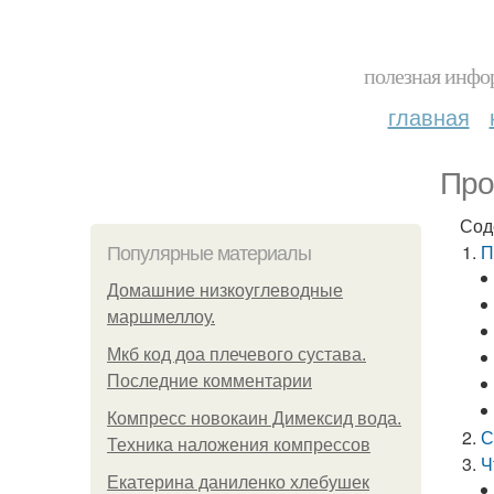
полезная инфор
главная
Про
Сод
П
Популярные материалы
Домашние низкоуглеводные
маршмеллоу.
Мкб код доа плечевого сустава.
Последние комментарии
Компресс новокаин Димексид вода.
С
Техника наложения компрессов
Ч
Екатерина даниленко хлебушек