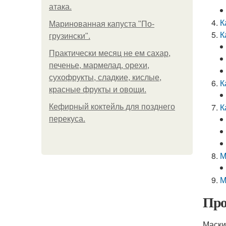
атака.
К
Маринованная капуста "По-
К
грузински".
Практически месяц не ем сахар,
печенье, мармелад, орехи,
сухофрукты, сладкие, кислые,
К
красные фрукты и овощи.
К
Кефирный коктейль для позднего
перекуса.
М
М
Про
Маски