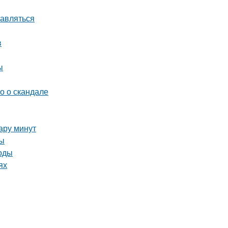
равляться
в
ы
о о скандале
пару минут
ды
тоды
ях