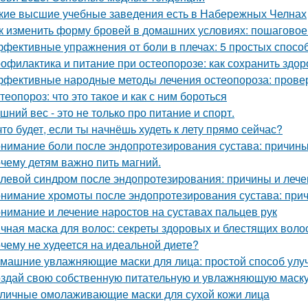
кие высшие учебные заведения есть в Набережных Челнах
к изменить форму бровей в домашних условиях: пошаговое
фективные упражнения от боли в плечах: 5 простых спосо
офилактика и питание при остеопорозе: как сохранить здор
фективные народные методы лечения остеопороза: прове
теопороз: что это такое и как с ним бороться
шний вес - это не только про питание и спорт.
что будет, если ты начнёшь худеть к лету прямо сейчас?
нимание боли после эндопротезирования сустава: причины
чему детям важно пить магний.
левой синдром после эндопротезирования: причины и лече
нимание хромоты после эндопротезирования сустава: при
нимание и лечение наростов на суставах пальцев рук
чная маска для волос: секреты здоровых и блестящих воло
чему не худеется на идеальной диете?
машние увлажняющие маски для лица: простой способ улу
здай свою собственную питательную и увлажняющую маску
личные омолаживающие маски для сухой кожи лица