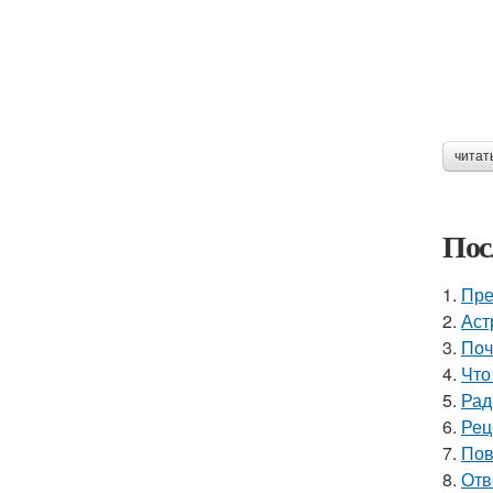
читат
Пос
1.
Пре
2.
Аст
3.
Поч
4.
Что
5.
Рад
6.
Рец
7.
Пов
8.
Отв