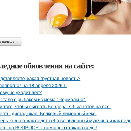
ь дальше →
ледние обновления на сайте:
дставляете, какая грустная новость?
ропрогноз на 18 апреля 2026 г.
ему не уходит вес?
 стало с рыбаком из мема "Нормально".
и того, чтобы сыграть Бендера, я был готов на всё.
епты диетадюкан. Белковый лимонный кекс.
ерь, я знаю, как ведёт себя влюблённый мужчина и как ведё
еты на ВОПРОСЫ с помощью стакана воды!