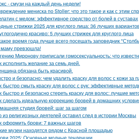
окс - смузи на каждый день недели!
вреждение мениска по Stoller: что это такое и как с этим сп
латин с медом: эффективное средство от болей в суставах
дные стрижки 2025 для круглого лица: 36 лучших варианто
углогодично красиво: 5 лучших стрижек для круглого лица
какое время года лучше всего посещать заповедник "Столб
 маму превзошла!
гению Миронову приписали гомосексуальность: что известн
к исполнить желание за семь дней.
нщина обязана быть красивой.
стро и безопасно: чем удалить краску для волос с кожи за 
к быстро смыть краску для волос с рук: эффективные мето
к быстро и безопасно стереть краску для волос: лучшие ме
к сделать идеальную коррекцию бровей в домашних услови
машняя студия бровей: шаг за шагом
о из религиозных деятелей оставил след в истории Москвы
к оформить брови: 7 важных шагов
кие музеи находятся рядом с Красной площадью
ови 2025: Основные модные тенденции