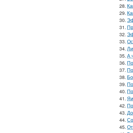
28.
Ка
29.
Ка
30.
Эф
31.
Пр
32.
Эф
33.
Ос
34.
Ли
35.
А 
36.
По
37.
По
38.
Бо
39.
По
40.
По
41.
Яи
42.
По
43.
До
44.
Со
45.
От