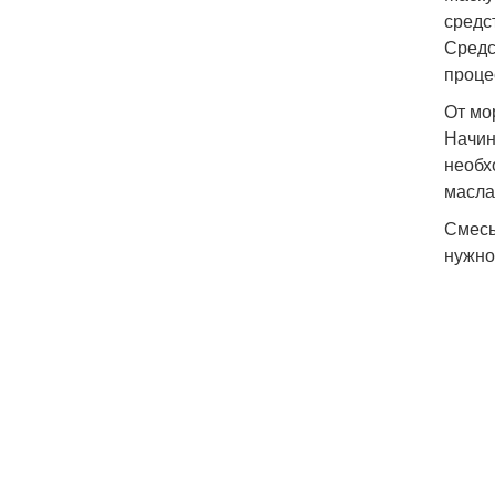
средс
Средс
проце
От м
Начин
необх
масла
Смесь
нужно