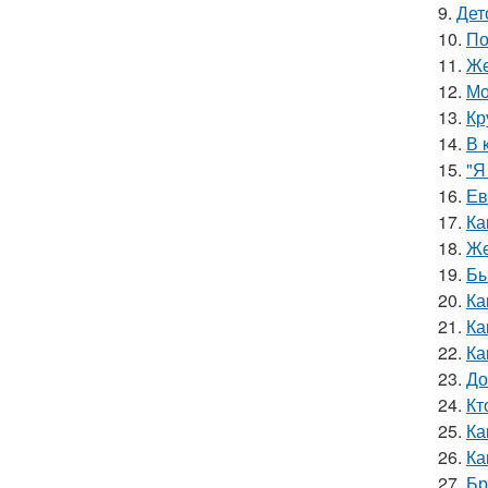
9.
Дет
10.
По
11.
Же
12.
Мо
13.
Кр
14.
В 
15.
"Я
16.
Ев
17.
Ка
18.
Же
19.
Бы
20.
Ка
21.
Ка
22.
Ка
23.
До
24.
Кт
25.
Ка
26.
Ка
27.
Бр