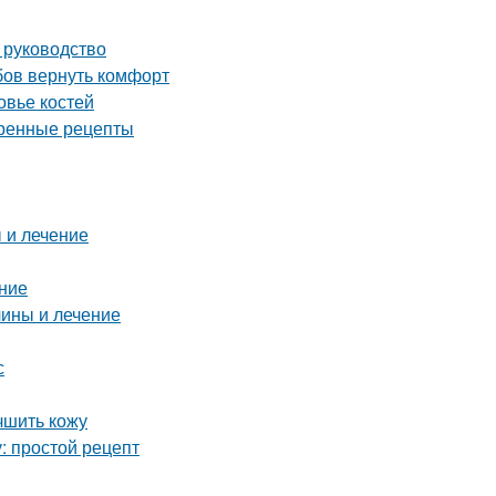
 руководство
бов вернуть комфорт
овье костей
ренные рецепты
 и лечение
ние
чины и лечение
с
чшить кожу
: простой рецепт