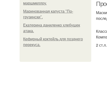
Про
маршмеллоу.
Маринованная капуста "По-
Маски
грузински".
после
Екатерина даниленко хлебушек
Класс
атака.
Компо
Кефирный коктейль для позднего
2 ст.л
перекуса.