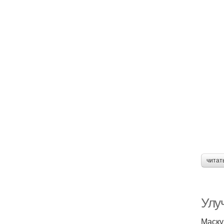
читат
Улу
Маску