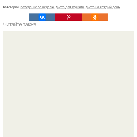
Категории:
похудение за неделю
,
диета для мужчин
,
диета на каждый день
Читайте также
Соус по Дюкану на атаке. Тефтельки в соусе по Дюкану.