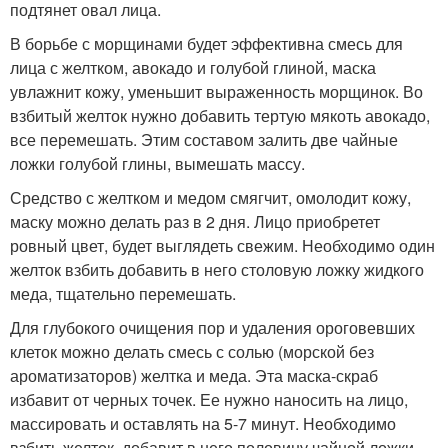
подтянет овал лица.
В борьбе с морщинами будет эффективна смесь для
лица с желтком, авокадо и голубой глиной, маска
увлажнит кожу, уменьшит выраженность морщинок. Во
взбитый желток нужно добавить тертую мякоть авокадо,
все перемешать. Этим составом залить две чайные
ложки голубой глины, вымешать массу.
Средство с желтком и медом смягчит, омолодит кожу,
маску можно делать раз в 2 дня. Лицо приобретет
ровный цвет, будет выглядеть свежим. Необходимо один
желток взбить добавить в него столовую ложку жидкого
меда, тщательно перемешать.
Для глубокого очищения пор и удаления ороговевших
клеток можно делать смесь с солью (морской без
ароматизаторов) желтка и меда. Эта маска-скраб
избавит от черных точек. Ее нужно наносить на лицо,
массировать и оставлять на 5-7 минут. Необходимо
взбить желток, добавит в него половину чайной ложки