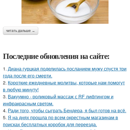
читать дальше →
Последние обновления на сайте:
1.
Диана гурцкая поделилась посланием мужу спустя три
года после его смерти.
2.
Короткие ежедневные молитвы, которые нам помогут
в любую минуту!
3.
Вакуумно - роликовый массаж с RF лифтингом и
инфракрасным светом.
4.
Ради того, чтобы сыграть Бендера, я был готов на всё.
5.
Я на днях прошла по всем окрестным магазинам в
поисках бесплатных коробок для переезда.