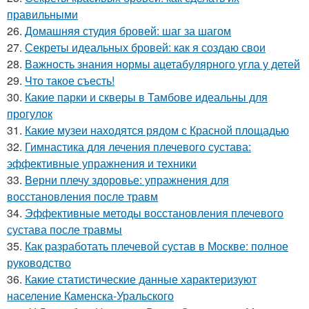
правильными
26.
Домашняя студия бровей: шаг за шагом
27.
Секреты идеальных бровей: как я создаю свои
28.
Важность знания нормы ацетабулярного угла у детей
29.
Что такое съесть!
30.
Какие парки и скверы в Тамбове идеальны для
прогулок
31.
Какие музеи находятся рядом с Красной площадью
32.
Гимнастика для лечения плечевого сустава:
эффективные упражнения и техники
33.
Верни плечу здоровье: упражнения для
восстановления после травм
34.
Эффективные методы восстановления плечевого
сустава после травмы
35.
Как разработать плечевой сустав в Москве: полное
руководство
36.
Какие статистические данные характеризуют
население Каменска-Уральского