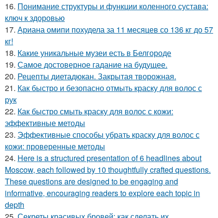
16.
Понимание структуры и функции коленного сустава:
ключ к здоровью
17.
Ариана омипи похудела за 11 месяцев со 136 кг до 57
кг!
18.
Какие уникальные музеи есть в Белгороде
19.
Самое достоверное гадание на будущее.
20.
Рецепты диетадюкан. Закрытая творожная.
21.
Как быстро и безопасно отмыть краску для волос с
рук
22.
Как быстро смыть краску для волос с кожи:
эффективные методы
23.
Эффективные способы убрать краску для волос с
кожи: проверенные методы
24.
Here is a structured presentation of 6 headlines about
Moscow, each followed by 10 thoughtfully crafted questions.
These questions are designed to be engaging and
informative, encouraging readers to explore each topic in
depth
25.
Секреты красивых бровей: как сделать их