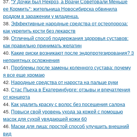
37.
"У Дочки был Некроз, а Врачи Советовали Меньше
ее Кормить": жительница Новосибирска обвинила
роддом в заражении у младенца.
38.
Эффективные народные средства от остеопороза:
как укрепить кости без лекарств
39.
Отличный способ поддержания здоровья суставов:
как правильно принимать желатин
40.
Какие риски возникают после эндопротезирования? 3
неприятных осложнения
41.
Проблемы после замены коленного сустава: почему
я все еще хромаю
42.
Народные средства от нароста на пальце руки
43.
Стас Пьеха в Екатеринбурге: отзывы и впечатления
от концерта
44.
Как удалить краску с волос без посещения салона
45.
Повыси свой уровень ухода за кожей с помощью
масок для сухой увядающей кожи 60
46.
Маски для лица: простой способ улучшить внешний
вид