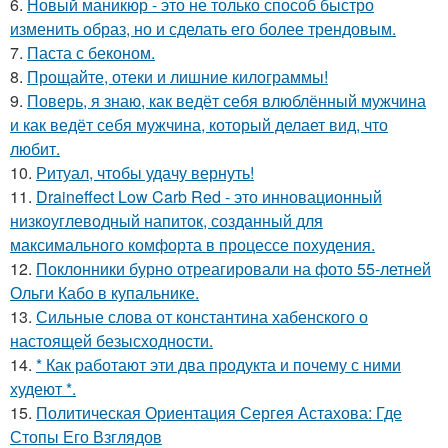
6.
Новый маникюр - это не только способ быстро
изменить образ, но и сделать его более трендовым.
7.
Паста с беконом.
8.
Прощайте, отеки и лишние килограммы!
9.
Поверь, я знаю, как ведёт себя влюблённый мужчина
и как ведёт себя мужчина, который делает вид, что
любит.
10.
Ритуал, чтобы удачу вернуть!
11.
Draineffect Low Carb Red - это инновационный
низкоуглеводный напиток, созданный для
максимального комфорта в процессе похудения.
12.
Поклонники бурно отреагировали на фото 55-летней
Ольги Кабо в купальнике.
13.
Сильные слова от константина хабенского о
настоящей безысходности.
14.
* Как работают эти два продукта и почему с ними
худеют *.
15.
Политическая Ориентация Сергея Астахова: Где
Стопы Его Взглядов