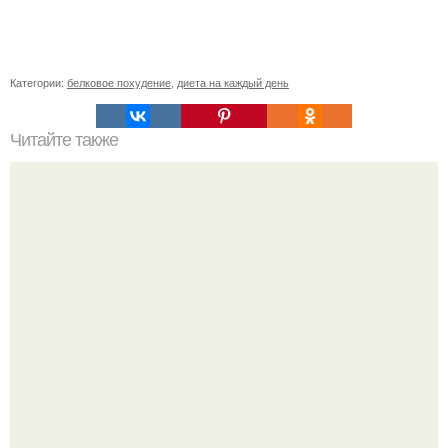
Категории:
белковое похудение
,
диета на каждый день
Читайте также
Как обезжирить свое тело. Обезжиривание тела в
домашних условиях.