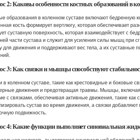
ос 2: Каковы особенности костных образований в ко
ые образования в коленном суставе включают бедренную ко
нная кость формирует вертлюгу, которая обеспечивает раз
ует суставную поверхность, которая взаимодействует с бе
ней части сустава и служит для усиления силы мышц при сг
у для движения и поддерживают вес тела, а их суставные 
ний.
ос 3: Как связки и мышцы способствуют стабильнос
и в коленном суставе, такие как крестовидные и боковые с
ерные движения и предотвращая травмы. Мышцы, включая
ме с связками, обеспечивая активные движения, такие как
лизировать сустав во время движения, а связки добавляю
очную подвижность.
ос 4: Какие функции выполняет синовиальная жидко
иальная жидкость, выделяемая синовиальной оболочкой, в