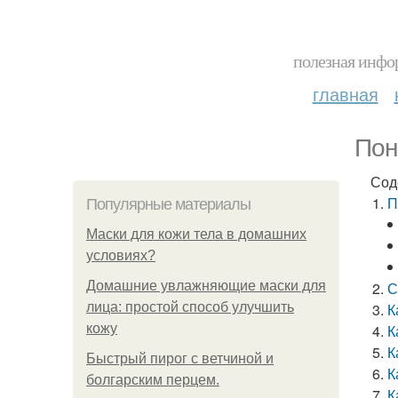
полезная инфор
главная
Пон
Сод
П
Популярные материалы
Маски для кожи тела в домашних
условиях?
Домашние увлажняющие маски для
С
лица: простой способ улучшить
К
кожу
К
К
Быстрый пирог с ветчиной и
К
болгарским перцем.
К