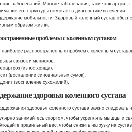
ение заболеваний: Многие заболевания, такие как артрит, 
имание его структуры помогает в диагностике и лечении.
держание мобильности: Здоровый коленный сустав обеспе
ивным образом жизни.
ространенные проблемы с коленным суставом
 наиболее распространенных проблем с коленным суставо
рывы связок и менисков.
еоартроз (износ хряща).
сит (воспаление синовиальных сумок).
донит (воспаление сухожилий).
держание здоровья коленного сустава
оддержания здоровья коленного сустава важно следовать 
улярно занимайтесь спортом, чтобы укреплять мышцы и свя
людайте правильный вес, чтобы снизить нагрузку на сустав
егайте резких движений и прыжков без разогрева.