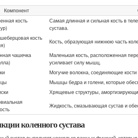
Компонент
енная кость
Самая длинная и сильная кость в тел
ур)
сустава.
шеберцовая кость
Кость, образующая нижнюю часть коле
ия)
нная чашечка
Маленькая кость, расположенная пере
елла)
усиливает силу мышц.
ки
Могучие волокна, соединяющие кости
цы
Мышцы бедра и голени, которые обес
ски
Хрящевые структуры, амортизирующи
виальная
Жидкость, смазывающая сустав и обе
ость
кции коленного сустава
ный сустав выполняет несколько важных функций, которые