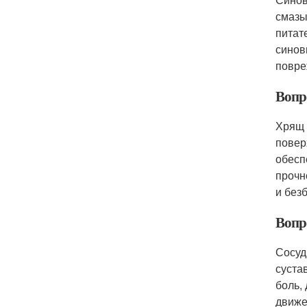
смазы
питат
синов
повре
Вопр
Хрящ 
повер
обесп
прочн
и без
Вопр
Сосуд
суста
боль,
движе