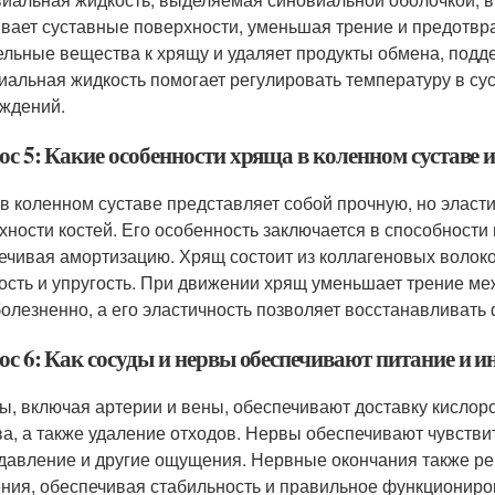
вает суставные поверхности, уменьшая трение и предотвр
ельные вещества к хрящу и удаляет продукты обмена, подде
иальная жидкость помогает регулировать температуру в сус
ждений.
ос 5: Какие особенности хряща в коленном суставе 
в коленном суставе представляет собой прочную, но элас
хности костей. Его особенность заключается в способности
ечивая амортизацию. Хрящ состоит из коллагеновых волоко
ость и упругость. При движении хрящ уменьшает трение меж
болезненно, а его эластичность позволяет восстанавливать 
ос 6: Как сосуды и нервы обеспечивают питание и и
ы, включая артерии и вены, обеспечивают доставку кислоро
ва, а также удаление отходов. Нервы обеспечивают чувств
 давление и другие ощущения. Нервные окончания также р
ния, обеспечивая стабильность и правильное функциониро