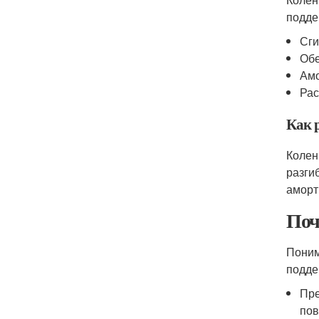
подде
Сги
Обе
Амо
Рас
Как 
Колен
разги
аморт
Поч
Поним
подде
Пре
пов