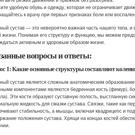
ите удобную обувь и одежду, которая не ограничивает дви
ащайтесь к врачу при первых признаках боли или воспален
ный сустав — это невероятно важная часть нашего тела, и 
 жизни. Понимая его структуру и функцию, мы можем предо
ждаться активным и здоровым образом жизни.
занные вопросы и ответы:
ос 1: Какие основные структуры составляют коленн
ный сустав является сложным анатомическим образованием
ными компонентами являются бедренная кость (фемур), бо
лла). Эти кости образуют суставную полость, выстланную с
иальную жидкость для смазки сустава. Связки, такие как пе
ечивают стабильность, а мышцы, включая квадрицепс и под
ржание положения сустава. Хрящи на концах костей обесп
нии.