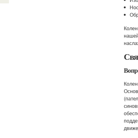
Нос
Обр
Колен
нашей
насла
Свя
Вопр
Колен
Основ
(пате
синов
обесп
подде
движе