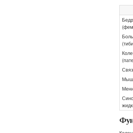
Бедр
(фем
Боль
(тиб
Коле
(пат
Связ
Мыш
Мени
Сино
жидк
Фун
Колен