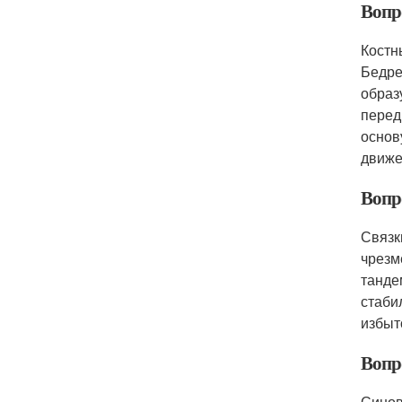
Вопр
Костн
Бедре
образ
перед
основ
движе
Вопр
Связк
чрезм
танде
стаби
избыт
Вопр
Синов