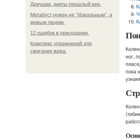
Девушки, диеты прошлый век.
К
Ч
Метабуст нужен не "Идеальным", а
К
живым людям.
Пон
12 ошибок в приседании.
Комплекс упражнений для
Колен
сжигания жира.
ног, 
повсе
пока 
узнае
Стр
Колен
(тиби
работ
Осно