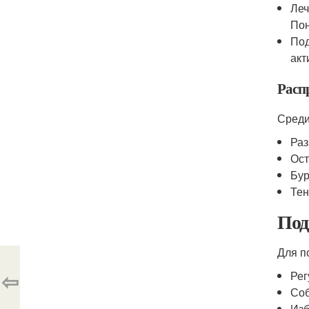
Леч
Пон
Под
акт
Расп
Среди
Раз
Ост
Бур
Тен
Под
Для п
⇦
Рег
Соб
Изб