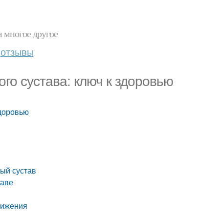
и многое другое
отзывы
го сустава: ключ к здоровью
здоровью
ый сустав
таве
вижения