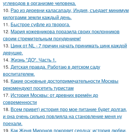
углеводов в организме человека.
10.
Рао из деревни каласападу, Индия, съедает минимум
килограмм земли каждый день.
11.
Быстрое суфле из творога.
12.
Мария кожевникова поразила своих поклонников
своим стремительным похудением!
13.
Цинк от NL - 7 причин начать принимать цинк каждой
девушке.
14.
Жизнь "ДО". Часть 1.
15.
Детская правда. Работаю в детском саду
воспитателем.
16.
Какие основные достопримечательности Москвы
рекомендуют посетить туристам
17.
История Москвы: от древних времён до
современности
18.
Всем привет) история про мое питание будет долгая,
и она очень сильно повлияла на становление меня ну
поехали.
19.
Как Женя Миронов покоряет сердца: история любви,