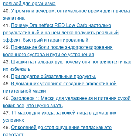
пользой для организма
40.
Утром или вечером: оптимальное время для приема
желатина
41.
Почему Draineffect RED Low Carb настолько
результативный и на нем легко получить реальный
эффект, быстрый и гарантированный.
42.
Понимание боли после эндопротезирования
коленного сустава и пути ее устранения
43.
Шишки на пальцах рук: почему они появляются и как
их избежать
44.
При подагре обязательные продукты.
45.
В домашних условиях: создание эффективной
питательной маски
46.
Заголовок 1: Маски для увлажнения и питания сухой
кожи: все, что нужно знать
47.
11 масок для ухода за кожей лица в домашних
условиях
48.
От коленей до стоп ощущение тепла: как это
работает