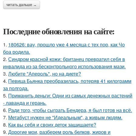
читать дальше →
Последние обновления на сайте:
1.
180626: вау, прошло уже 4 месяца с тех пор, как Чо
боа родила.
2.
Синдром красной кожи: британец превратил себя в
инвалида из-за бесконтрольного использования мази.
3.
Любите "Апероль", но на диете?
4.
Певица Бьянка преобразилась, потеряв 41 килограмм
за полгода.
5.
Приманить деньги: Одни из самых денежных растений
- лаванда и герань.
6.
Ради того, чтобы сыграть Бендера, я был готов на всё.
7.
Метабуст нужен не "Идеальным", а живым людям.
8.
Как вы себя и своих деток защищаете?
9.
Дорогие мои, разберем роль белков, жиров и