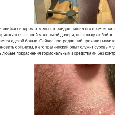
вившийся синдром отмены стероидов лишил его возможности
прикасаться к своей маленькой дочери, поскольку любой к
ается адской болью. Сейчас пострадавший проходит мучит
ановить организм, а его трагический опыт служит суровым
ь любые покраснения гормональными средствами без контр