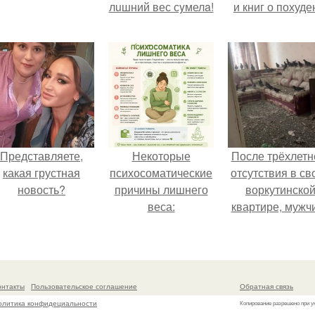
лuшний вес сyмелa!
и книг о похуде
Представляете,
Некоторые
После трёхлетн
какая грустная
психосоматические
отсутствия в св
новость?
причины лишнего
воркутинско
веса:
квартире, мужч
вернулся и
обнаружил, что 
жилище стал
пристанищем д
онтакты
Пользовательское соглашение
Обратная связь
стаи голубей
олитика конфидециальности
Копирование разрешено при у