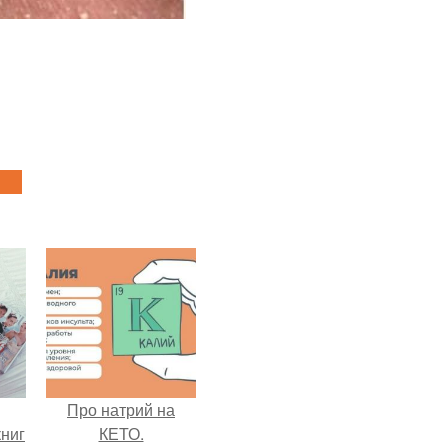
Про натрий на
ниг
КЕТО.