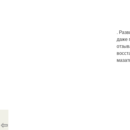
. Раз
даже 
отзыв
восст
мазат
⇦