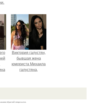
ни.
его
Виктория галустян,
оей
бывшая жена
й
юмориста Михаила
ина
галустяна,
рассказала о
его
неожиданных
о
последствиях
ля
развода.
.
казании обратной гиперссылки.