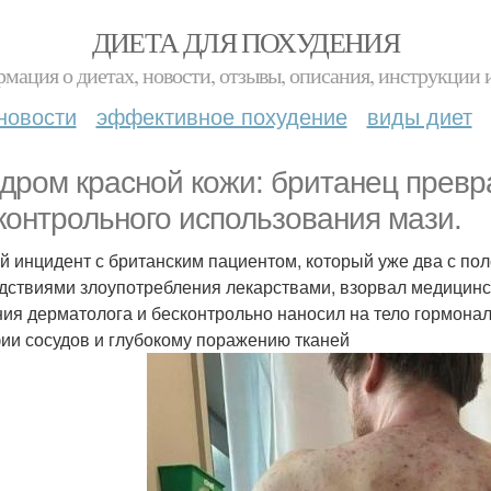
ДИЕТА ДЛЯ ПОХУДЕНИЯ
мация о диетах, новости, отзывы, описания, инструкции 
новости
эффективное похудение
виды диет
дром красной кожи: британец превра
контрольного использования мази.
й инцидент с британским пациентом, который уже два с по
дствиями злоупотребления лекарствами, взорвал медицинс
ния дерматолога и бесконтрольно наносил на тело гормонал
ии сосудов и глубокому поражению тканей