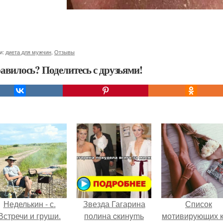
и:
диета для мужчин
,
Отзывы
авилось? Поделитесь с друзьями!
Неделькин - с.
Звезда Гагарина
Список
Встречи и груши.
полина cкинymь
мотивирующих к