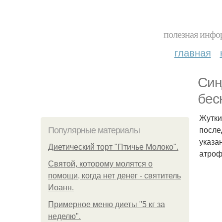
полезная инфор
главная
Син
бес
Жутки
после
Популярные материалы
указа
Диетический торт "Птичье Молоко".
атроф
Святой, которому молятся о
помощи, когда нет денег - святитель
Иоанн.
Примерное меню диеты "5 кг за
неделю".