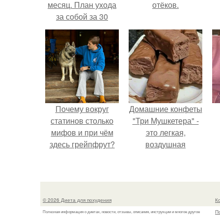
месяц. План ухода
отёков.
за собой за 30
минут на неделю?
Почему вокруг
Домашние конфеты
статинов столько
"Три Мушкетера" -
мифов и при чём
это легкая,
здесь грейпфрут?
воздушная
шоколадная нуга,
покрытая
молочным
шоколадом.
© 2026 Диета для похудения
К
П
Полезная информация о диетах, новости, отзывы, описания, инструкции и многое другое