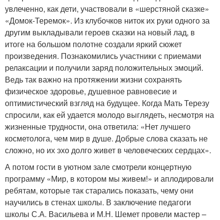
увлеченно, как дети, участвовали в «шерстяной сказке»
«Домок-Теремок». Из клубочков ниток их руки одного за
другим выкладывали героев сказки на новый лад, в
итоге на большом полотне создали яркий сюжет
произведения. Познакомились участники с приемами
релаксации и получили заряд положительных эмоций.
Ведь так важно на протяжении жизни сохранять
физическое здоровье, душевное равновесие и
оптимистический взгляд на будущее. Когда Мать Терезу
спросили, как ей удается молодо выглядеть, несмотря на
жизненные трудности, она ответила: «Нет лучшего
косметолога, чем мир в душе. Добрые слова сказать не
сложно, но их эхо долго живет в человеческих сердцах».
А потом гости в уютном зале смотрели концертную
программу «Мир, в котором мы живем!» и аплодировали
ребятам, которые так старались показать, чему они
научились в стенах школы. В заключение педагоги
школы С.А. Васильева и М.Н. Шемет провели мастер –