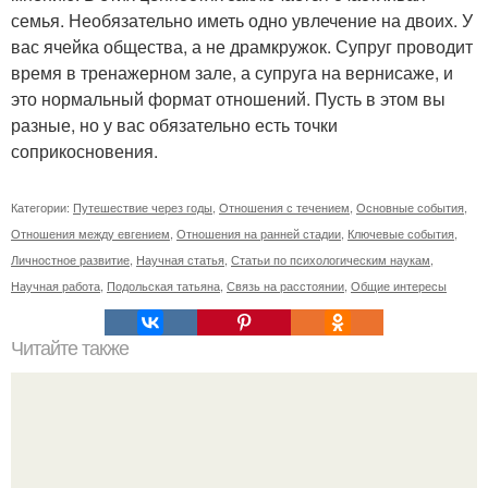
семья. Необязательно иметь одно увлечение на двоих. У
вас ячейка общества, а не драмкружок. Супруг проводит
время в тренажерном зале, а супруга на вернисаже, и
это нормальный формат отношений. Пусть в этом вы
разные, но у вас обязательно есть точки
соприкосновения.
Категории:
Путешествие через годы
,
Отношения с течением
,
Основные события
,
Отношения между евгением
,
Отношения на ранней стадии
,
Ключевые события
,
Личностное развитие
,
Научная статья
,
Статьи по психологическим наукам
,
Научная работа
,
Подольская татьяна
,
Связь на расстоянии
,
Общие интересы
Читайте также