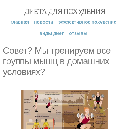
ДИЕТА ДЛЯ ПОХУДЕНИЯ
главная
новости
эффективное похудение
виды диет
отзывы
Совет? Мы тренируем все
группы мышц в домашних
условиях?