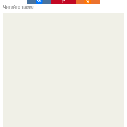
Читайте также
Хочешь офигенную попу и стройные ноги?
Так влияет ли перименопауза и менопауза на вес или
все это ерунда?