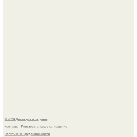
После трёхлетнего отсутствия в своей воркутинской
квартире, мужчина вернулся и обнаружил, что его
жилище стало пристанищем для стаи голубей.
Виктория галустян, бывшая жена юмориста Михаила
галустяна, рассказала о неожиданных последствиях
развода.
© 2026 Диета для похудения
Контакты
Пользовательское соглашение
Политика конфидециальности