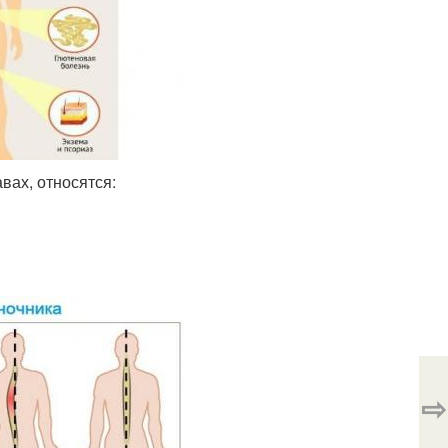
вах, относятся:
⇨