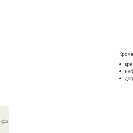
Кроме
кре
инф
деф
⇦