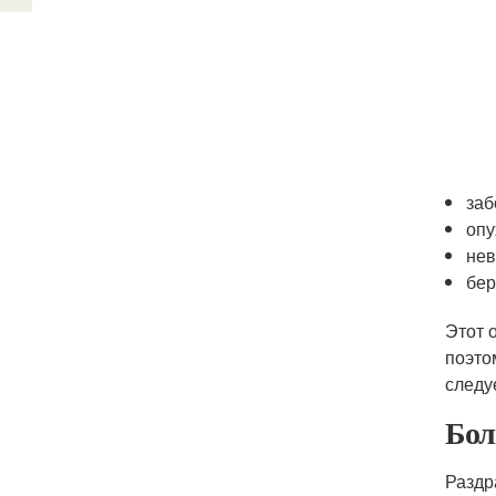
заб
опу
нев
бер
Этот 
поэто
следу
Бол
Раздр