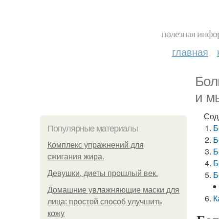
полезная инфор
главная
Бол
и м
Сод
Б
Популярные материалы
Б
Комплекс упражнений для
Б
сжигания жира.
Б
Девушки, диеты прошлый век.
Б
Домашние увлажняющие маски для
К
лица: простой способ улучшить
кожу