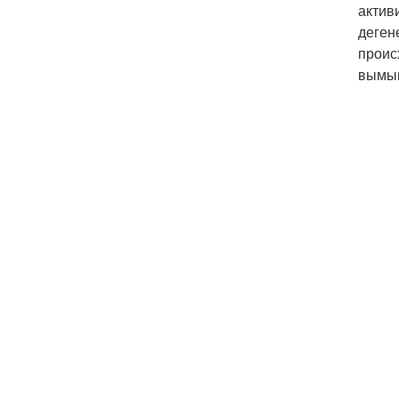
актив
деген
проис
вымыв