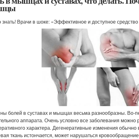
ь в мышцах и суставах, что делать. По
шцы
 знать! Врачи в шоке: «Эффективное и доступное средство о
ны болей в суставах и мышцах весьма разнообразны. Во-пе
тельного аппарата. Очень условно все заболевания можно 
еративного характера. Дегенеративные изменения обычно 
вая ткань истончается, может нарушаться кровообращение в