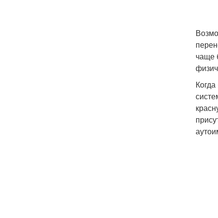
Возмо
перен
чаще 
физич
Когда
систе
красн
прису
аутои