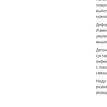
повре
выпол
нужно
Дефор
Измен
увели
мышеч
Деген
суста
инфек
с пор
смеша
Недуг
разви
реакц