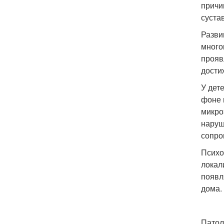
причи
суста
Разви
много
прояв
дости
У дет
фоне 
микро
наруш
сопро
Психо
локал
появл
дома.
Патол