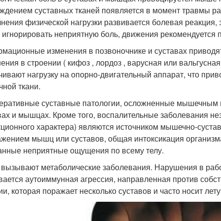
ждением суставных тканей появляется в момент травмы ра
нения физической нагрузки развивается болевая реакция, 
 игнорировать неприятную боль, движения рекомендуется п
мационные изменения в позвоночнике и суставах приводят
ения в строении ( кифоз , лордоз , варусная или вальгусна
чивают нагрузку на опорно-двигательный аппарат, что прив
ной ткани.
еративные суставные патологии, осложненные мышечным 
вах и мышцах. Кроме того, воспалительные заболевания нез
ционного характера) являются источником мышечно-сустав
ажением мышц или суставов, общая интоксикация организ
нные неприятные ощущения по всему телу.
 вызывают метаболические заболевания. Нарушения в рабо
вается аутоиммунная агрессия, направленная против собст
ии, которая поражает несколько суставов и часто носит лету