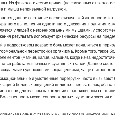
нам. Из физиологических причин (не связанных с патологией
ва и мышц непривычной нагрузкой.
вается данное состояние после физической активности: инт
кратного выполнения однотипного движения, поднятия тяже
ляется у людей с нетренированными мышцами, у спортсмен
жения результата использует физические ресурсы на преде
ей в подростковом возрасте боль может появляться в перио
гормональной перестройки организма. Кроме того, такое б
элементов (магния, калия, кальция), когда из-за недостат
ается работа мышечных и суставных тканей. Данное состоя
вождаемые судорожными сокращениями, чаще в икроножн
эмоциональные и умственные перегрузки часто вызывают б
изацией болевых ощущений является шея, затылок, область
яется при длительном нахождении в напряженном состояни
 Болезненность может сопровождаться чувством жжения и 
огическая боль в суставах и мышцах провоцируется мыше