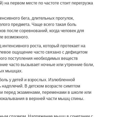
) на первом месте по частоте стоит перегрузка
енсивного бега, длительных прогулок,
лого предмета. Чаще всего такая боль
ов после соревнований, когда человек для
ле возможного.
д интенсивного роста, который протекает на
олевое ощущение часто связано с дефицитом
очного поступления необходимых веществ
ние часто вызывает ночные или утренние боли,
ых мышцах.
оль у детей и взрослых. Излюбленной
 надплечий. В детском возрасте симптом
и перед экзаменами, переменами в школе или
покалывания в верхней части мышц спины.
чным спазмом. Напряжение мышц в сочетании с