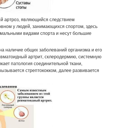
ый артроз, являющийся следствием
овном у людей, занимающихся спортом, здесь
емальными видами спорта и несут большие
 на наличие общих заболеваний организма и его
евматоидный артрит, склеродермию, системную
кает патология соединительной ткани,
вызывается стрептококком, далее развивается