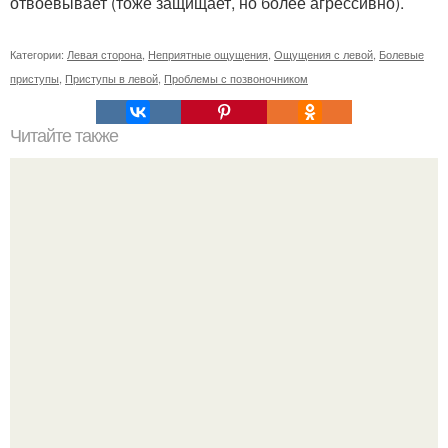
отвоевывает (тоже защищает, но более агрессивно).
Категории:
Левая сторона
,
Неприятные ощущения
,
Ощущения с левой
,
Болевые
приступы
,
Приступы в левой
,
Проблемы с позвоночником
Читайте также
Касторовое масло для красоты.