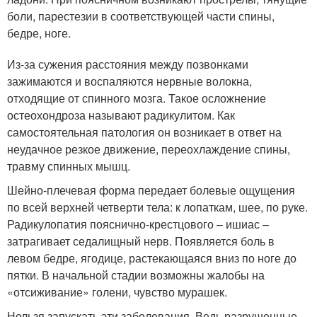
боли, парестезии в соответствующей части спины,
бедре, ноге.
Из-за сужения расстояния между позвонками
зажимаются и воспаляются нервные волокна,
отходящие от спинного мозга. Такое осложнение
остеохондроза называют радикулитом. Как
самостоятельная патология он возникает в ответ на
неудачное резкое движение, переохлаждение спины,
травму спинных мышц.
Шейно-плечевая форма передает болевые ощущения
по всей верхней четверти тела: к лопаткам, шее, по руке.
Радикулопатия пояснично-крестцового – ишиас –
затрагивает седалищный нерв. Появляется боль в
левом бедре, ягодице, растекающаяся вниз по ноге до
пятки. В начальной стадии возможны жалобы на
«отсиживание» голени, чувство мурашек.
Нельзя запускать эти заболевания. Ведь разрушенные