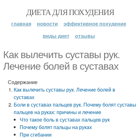
ДИЕТА ДЛЯ ПОХУДЕНИЯ
главная
новости
эффективное похудение
виды диет
отзывы
Как вылечить суставы рук.
Лечение болей в суставах
Содержание
Как вылечить суставы рук. Лечение болей в
суставах
Боли в суставах пальцев рук. Почему болят суставы
пальцев на руках: причины и лечение
Что такое боль в суставах пальцев рук
Почему болят пальцы на руках
При сгибании