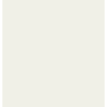
Про натрий на КЕТО.
Фото, как с обложки Vogue.