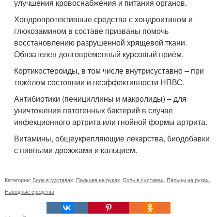
улучшения кровоснабжения и питания органов.
Хондропротективные средства с хондроитином и
глюкозамином в составе призваны помочь
восстановлению разрушенной хрящевой ткани.
Обязателен долговременный курсовый приём.
Кортикостероиды, в том числе внутрисуставно – при
тяжёлом состоянии и неэффективности НПВС.
Антибиотики (пенициллины и макролиды) – для
уничтожения патогенных бактерий в случае
инфекционного артрита или гнойной формы артрита.
Витамины, общеукрепляющие лекарства, биодобавки
с пивными дрожжами и кальцием.
Категории:
Боли в суставах
,
Пальцев на руках
,
Боль в суставах
,
Пальцы на руках
,
Народные средства