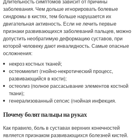
Длительность симптомов зависит от причины
заболевания. Чем дольше игнорировать болевые
синдромы в кистях, тем больше нарушается их
двигательная активность. Если не лечить первые
признаки развивающихся заболеваний пальцев, можно
допустить необратимую деформацию суставов, при
которой человеку дают инвалидность. Самые опасные
осложнения:
некроз костных тканей;
остеомиелит (гнойно-некротический процесс,
развивающийся в кости);
остеолиз (полное рассасывание элементов костной
ткани);
генерализованный сепсис (гнойная инфекция.
Почему болят пальцы на руках
Как правило, боль в суставах верхних конечностей
является признаком развивающихся болезней кистей.