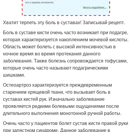
Хватит терпеть эту боль в суставах! Записывай рецепт.
Боль в суставе кисти очень часто возникает при подагре,
которая характеризуется накоплением мочевой кислоты.
Область может болеть с высокой интенсивностью в
ночное время во время протекания данного
заболевания. Также болезнь сопровождается тофусами,
которые очень часто называют подагрическими
шишками.
Остеоартроз характеризуется преждевременным
старением хрящевой ткани, что вызывает боль в
суставах кистей рук. Изначально заболевание
проявляется редкими болевыми ощущениями после
длительного выполнения монотонной ручной работы.
Очень часто у пациентов болит сустав кисти правой руки
при запястном синдроме. Данное заболевание в