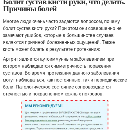
Болит сустав кисти руки, что делать.
Причины болей
Многие люди очень часто задаются вопросом, почему
болит сустав кисти руки? При этом они совершенно не
замечают ушибов, которые в большинстве случаев
являются причиной болезненных ощущений. Также
кисть может болеть в результате протекания:
Артрит является аутоиммунным заболеванием при
котором наблюдается симметричность поражения
суставов. Во время протекания данного заболевания
могут наблюдаться, как постоянные, так и периодические
боли. Патологическое состояние сопровождается
отечностью и покраснением кожных покровов.