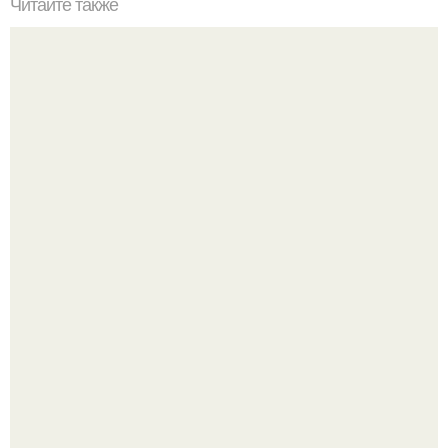
Читайте также
* Заговор на похудение перед сном *.
Так влияет ли перименопауза и менопауза на вес или
все это ерунда?