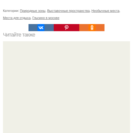
Категории:
Природные зоны
,
Выставочные пространства
,
Необычные места
,
Места для отдыха
,
Глызино в москве
Читайте также
Уход за собой по дням недели на месяц. План ухода за
собой за 30 минут на неделю?