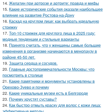
14.
Желатин при артрозе и артрите: правда и мифы
15.
Какие исторические события оказали наибольшее
влияние на развитие Ростова-на-Дону
16.
Каскад на круглом лице: как выбрать идеальную
стрижку
17.
Топ-10 стрижек для круглого лица в 2025 году:
модные тенденции и стильные варианты
18.
Принято считать, что у женщины самые большие
изменения в организме начинаются в менопаузу в
районе 45-50 лет.
19.
Защита сердца и сосудов.
20.
Главные достопримечательности Москвы: что
посмотреть в столице
21.
Какие памятники и монументы установлены в
Орехово-Зуево и почему
22.
Какие уникальные музеи есть в Белгороде
23.
Почему хрустят суставы?
24.
Как быстро отмыть краску для волос с кожи лица:
эффективные методы