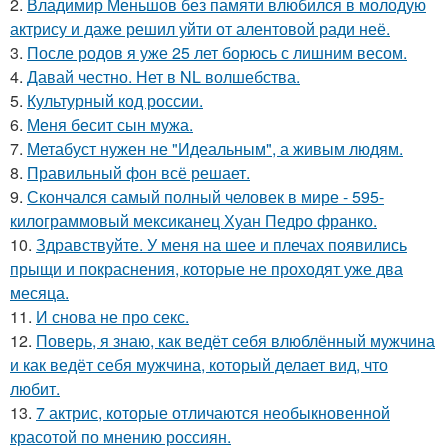
2.
Владимир Меньшов без памяти влюбился в молодую
актрису и даже решил уйти от алентовой ради неё.
3.
После родов я уже 25 лет борюсь с лишним весом.
4.
Давай честно. Нет в NL волшебства.
5.
Культурный код россии.
6.
Меня бесит сын мужа.
7.
Метабуст нужен не "Идеальным", а живым людям.
8.
Правильный фон всё решает.
9.
Скончался самый полный человек в мире - 595-
килограммовый мексиканец Хуан Педро франко.
10.
Здравствуйте. У меня на шее и плечах появились
прыщи и покраснения, которые не проходят уже два
месяца.
11.
И снова не про секс.
12.
Поверь, я знаю, как ведёт себя влюблённый мужчина
и как ведёт себя мужчина, который делает вид, что
любит.
13.
7 актрис, которые отличаются необыкновенной
красотой по мнению россиян.