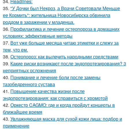
34.
Headlines:
35.
"У Дочки был Некроз, а Врачи Советовали Меньше
ее Кормить": жительница Новосибирска обвинила
роддом в заражении у младенца.
36.
Профилактика и лечение остеопороза в домашних
условиях: эффективные методы
37.
Вот уже больше месяца читаю этикетки и слежу за
тем, что ем.
38.
Остеопороз: как вылечить народными средствами
39.
Какие риски возникают после эндопротезирования? 3
неприятных осложнения
40.
Понимание и лечение боли после замены
тазобедренного сустава
41.
Повышение качества жизни после
эндопротезирования: как справиться с хромотой
42.
Оркестр CAGMO: где и когда пройдут концерты в
ближайшее время
43.
Увлажняющая маска для сухой кожи лица: подбор и
применение