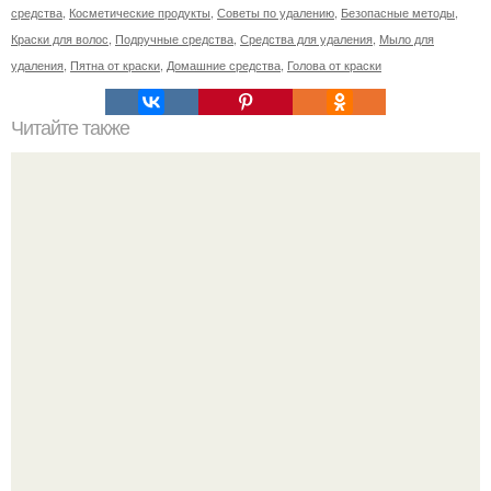
средства
,
Косметические продукты
,
Советы по удалению
,
Безопасные методы
,
Краски для волос
,
Подручные средства
,
Средства для удаления
,
Мыло для
удаления
,
Пятна от краски
,
Домашние средства
,
Голова от краски
Читайте также
Здоровая печень - здоровый организм.