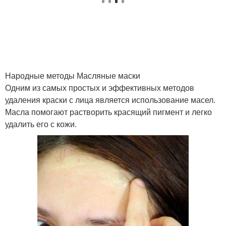
Краска с кожи
Краски на коже
Лица от краски
Голова от краски
Народные методы Масляные маски
Одним из самых простых и эффективных методов
удаления краски с лица является использование масел.
Масла помогают растворить красящий пигмент и легко
Пятно от краски
удалить его с кожи.