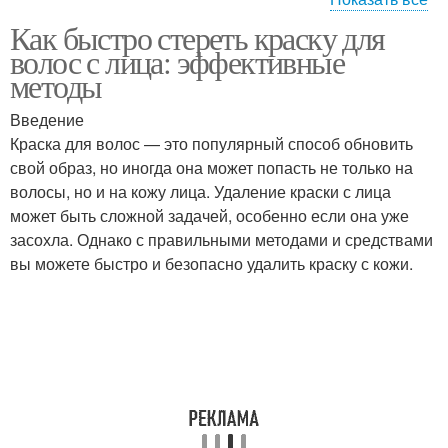
Как быстро стереть краску для
Краски с головы
Смывки для краски
волос с лица: эффективные
методы
Введение
Краска для волос — это популярный способ обновить
Краски с волос
Краска для волос
свой образ, но иногда она может попасть не только на
волосы, но и на кожу лица. Удаление краски с лица
может быть сложной задачей, особенно если она уже
засохла. Однако с правильными методами и средствами
Краски с рук
Синяя краска
вы можете быстро и безопасно удалить краску с кожи.
Краски с лица
Аллергия на краску