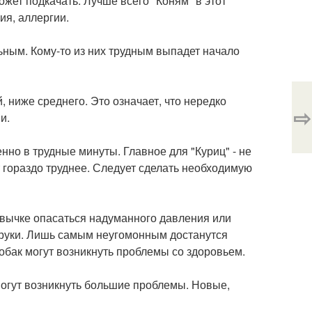
ожет подкачать. Лучше всего "Коням" в этот
ия, аллергии.
льным. Кому-то из них трудным выпадет начало
, ниже среднего. Это означает, что нередко
⇨
и.
енно в трудные минуты. Главное для "Куриц" - не
т гораздо труднее. Следует сделать необходимую
ивычке опасаться надуманного давления или
ои руки. Лишь самым неугомонным достанутся
обак могут возникнуть проблемы со здоровьем.
могут возникнуть большие проблемы. Новые,