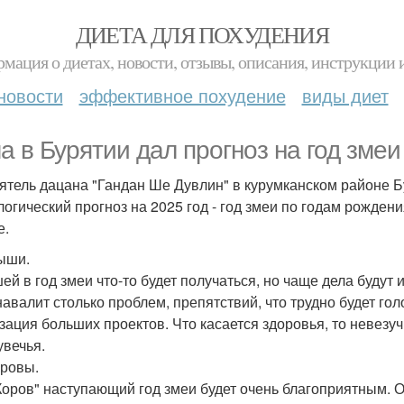
ДИЕТА ДЛЯ ПОХУДЕНИЯ
мация о диетах, новости, отзывы, описания, инструкции 
новости
эффективное похудение
виды диет
а в Бурятии дал прогноз на год змеи
ятель дацана "Гандан Ше Дувлин" в курумканском районе 
логический прогноз на 2025 год - год змеи по годам рождени
е.
ыши.
ей в год змеи что-то будет получаться, но чаще дела будут
навалит столько проблем, препятствий, что трудно будет гол
зация больших проектов. Что касается здоровья, то невез
увечья.
оровы.
Коров" наступающий год змеи будет очень благоприятным. Он