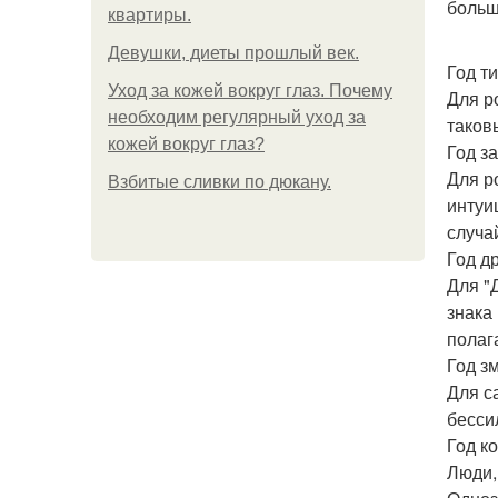
больш
квартиры.
Девушки, диеты прошлый век.
Год ти
Уход за кожей вокруг глаз. Почему
Для р
необходим регулярный уход за
таковы
кожей вокруг глаз?
Год з
Для р
Взбитые сливки по дюкану.
интуи
случа
Год д
Для "
знака
полаг
Год з
Для с
бесси
Год ко
Люди,