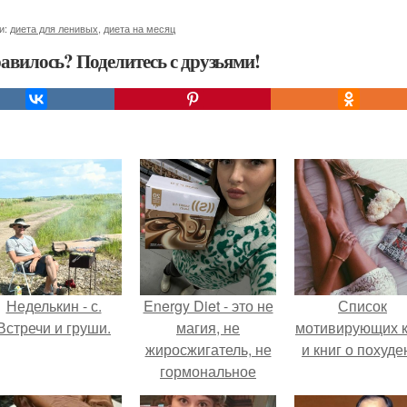
и:
диета для ленивых
,
диета на месяц
авилось? Поделитесь с друзьями!
Неделькин - с.
Energy Diet - это не
Список
Встречи и груши.
магия, не
мотивирующих к
жиросжигатель, не
и книг о похуде
гормональное
средство.