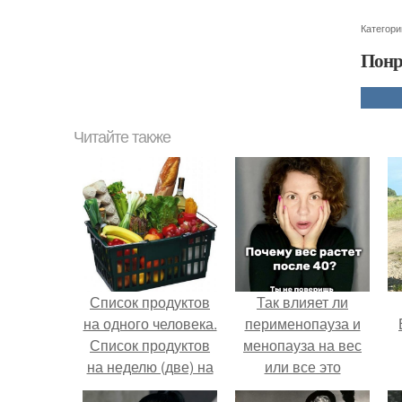
Категори
Понр
Читайте также
Список продуктов
Так влияет ли
на одного человека.
перименопауза и
Список продуктов
менопауза на вес
на неделю (две) на
или все это
1 человека.
ерунда?