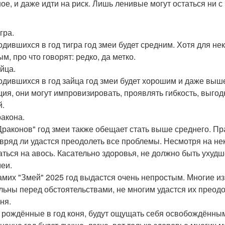
ое, и даже идти на риск. Лишь ленивые могут остаться ни с 
гра.
одившихся в год тигра год змеи будет средним. Хотя для н
м, про что говорят: редко, да метко.
айца.
одившихся в год зайца год змеи будет хорошим и даже выше
ция, они могут импровизировать, проявлять гибкость, выгод
й.
ракона.
Драконов" год змеи также обещает стать выше среднего. Пр
 вряд ли удастся преодолеть все проблемы. Несмотря на нек
аться на авось. Касательно здоровья, не должно быть ухуд
меи.
амих "Змей" 2025 год выдастся очень непростым. Многие из
льны перед обстоятельствами, не многим удастся их преодо
ня.
 рождённые в год коня, будут ощущать себя освобождёнными