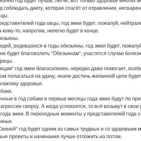
начно год будет лучше, легче, вот только здоровье многих м
д соблюдать диету, которая спасёт от отравления, несварен
вцы.
редставителей года овцы, год змеи будет, пожалуй, нейтра
а кому-то, напротив, нелегко будет в конце.
безьяны.
юдей, родившихся в годы обезьяны, год змеи будет, пожалуй
 не будет благоволить "Обезьянам", участятся случаи болезн
урицы.
рицам" год змеи благосклонен, нередко даже помогает, особ
ом полагаться на удачу, иначе достичь желанной цели буде
лактику здоровья.
обаки.
нные в год собаки в первые месяцы года змеи будут по пр
 агрессии сверху. А когда успокоятся, то всё возьмут в св
 года змеи. В переходные моменты у представителей года с
виньи.
Свиней" год будет одним из самых трудных и со здоровьем 
вые проекты и начинания лучше отложить на потом.