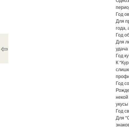
Одноз
перио
Год о
Для п
года, 
Год о
Для л
⇦
удача
Год к
К "Ку
слишк
профи
Год с
Рожде
некой
укусы
Год с
Для "
знако