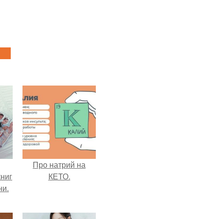
Про натрий на
ниг
КЕТО.
ни.