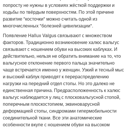
попросту не нужны в условиях жёсткой поддержки и
ходьбы по твёрдым поверхностям. По этой причине
развитие "косточки" можно считать одной из
многочисленных "болезней цивилизации".
Появление Hallux Valgus связывают с множеством
факторов. Традиционно возникновение халюс вальгус
связывают с ношением обуви на высоких каблуках. И
действительно, нельзя не обратить внимание на то, что
вальгусное отклонение первого пальца значительно
чаще встречается именно у женщин. Узкий и тесный мыс
и высокий каблук приводят к перераспределению
нагрузки на передний отдел стопы. Но это далеко не
единственная причина. Предрасположенность к халюс
вальгус наблюдается у лиц с плосковальгусной стопой,
поперечным плоскостопием, эквиноварусной
деформацией стопы, синдромами гипермобильности
соединительной ткани. Все эти анатомические
особенности вкупе с ношением обуви на высоком