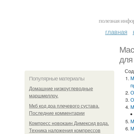
полезная инфор
главная
Мас
для
Сод
М
Популярные материалы
п
Домашние низкоуглеводные
О
маршмеллоу.
О
Мкб код доа плечевого сустава.
М
Последние комментарии
М
Компресс новокаин Димексид вода.
М
Техника наложения компрессов