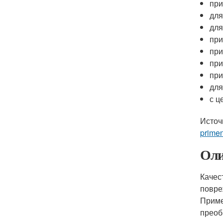
при
для
для
при
при
при
при
для
с ц
Источ
prime
Оли
Качес
повре
Приме
преоб