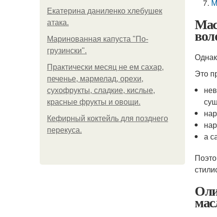
М
Екатерина даниленко хлебушек
Мас
атака.
вол
Маринованная капуста "По-
грузински".
Однак
Практически месяц не ем сахар,
Это п
печенье, мармелад, орехи,
нев
сухофрукты, сладкие, кислые,
сущ
красные фрукты и овощи.
нар
Кефирный коктейль для позднего
нар
перекуса.
а с
Поэто
стили
Оли
мас