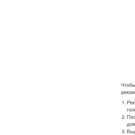
Чтобы
реком
Рек
гол
Пос
для
Выд