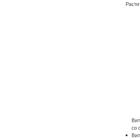
Расти
Вит
со 
Вит