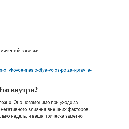
мической завивки;
os-olivkovoe-maslo-dlya-volos-polza-i-pravila-
Что внутри?
лезно. Оно незаменимо при уходе за
 негативного влияния внешних факторов.
лько недель, и ваша прическа заметно