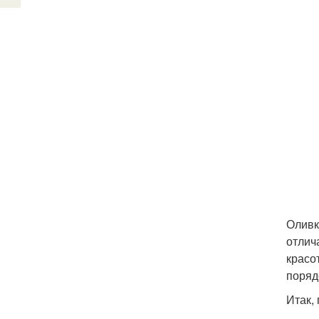
Оливк
отлич
красо
поряд
Итак,