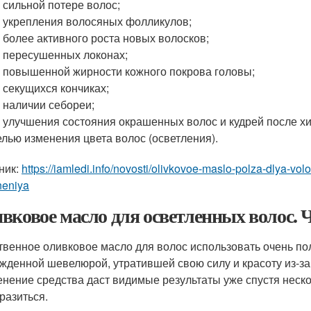
 сильной потере волос;
 укрепления волосяных фолликулов;
 более активного роста новых волосков;
 пересушенных локонах;
 повышенной жирности кожного покрова головы;
 секущихся кончиках;
 наличии себореи;
 улучшения состояния окрашенных волос и кудрей после хи
елью изменения цвета волос (осветления).
ник:
https://iamledi.info/novosti/olivkovoe-maslo-polza-dlya-vol
neniya
вковое масло для осветленных волос. 
твенное оливковое масло для волос использовать очень по
жденной шевелюрой, утратившей свою силу и красоту из-за
нение средства даст видимые результаты уже спустя неско
разиться.