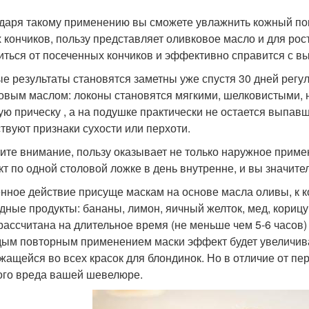
даря такому применению вы сможете увлажнить кожный пок
 кончиков, пользу представляет оливковое масло и для ро
иться от посеченных кончиков и эффективно справится с в
е результаты становятся заметны уже спустя 30 дней регу
овым маслом: локоны становятся мягкими, шелковистыми, н
ую прическу , а на подушке практически не остается выпав
ствуют признаки сухости или перхоти.
ите внимание, пользу оказывает не только наружное приме
кт по одной столовой ложке в день внутренне, и вы значит
нное действие присуще маскам на основе масла оливы, к 
дные продукты: бананы, лимон, яичный желток, мед, корицу
рассчитана на длительное время (не меньше чем 5-6 часов) 
дым повторным применением маски эффект будет увеличива
жащейся во всех красок для блондинок. Но в отличие от п
ого вреда вашей шевелюре.