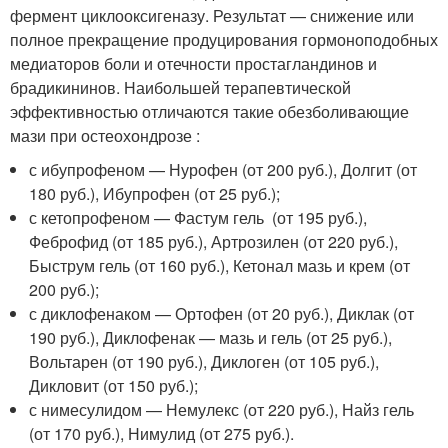
фермент циклооксигеназу. Результат — снижение или
полное прекращение продуцирования гормоноподобных
медиаторов боли и отечности простагландинов и
брадикининов. Наибольшей терапевтической
эффективностью отличаются такие обезболивающие
мази при остеохондрозе :
с ибупрофеном — Нурофен (от 200 руб.), Долгит (от
180 руб.), Ибупрофен (от 25 руб.);
с кетопрофеном — Фастум гель (от 195 руб.),
Феброфид (от 185 руб.), Артрозилен (от 220 руб.),
Быструм гель (от 160 руб.), Кетонал мазь и крем (от
200 руб.);
с диклофенаком — Ортофен (от 20 руб.), Диклак (от
190 руб.), Диклофенак — мазь и гель (от 25 руб.),
Вольтарен (от 190 руб.), Диклоген (от 105 руб.),
Дикловит (от 150 руб.);
с нимесулидом — Немулекс (от 220 руб.), Найз гель
(от 170 руб.), Нимулид (от 275 руб.).