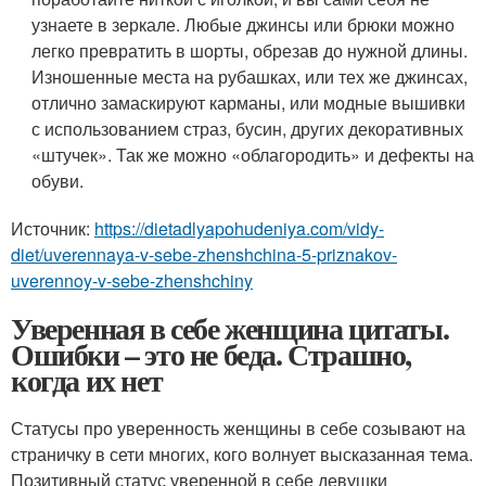
узнаете в зеркале. Любые джинсы или брюки можно
легко превратить в шорты, обрезав до нужной длины.
Изношенные места на рубашках, или тех же джинсах,
отлично замаскируют карманы, или модные вышивки
с использованием страз, бусин, других декоративных
«штучек». Так же можно «облагородить» и дефекты на
обуви.
Источник:
https://dietadlyapohudeniya.com/vidy-
diet/uverennaya-v-sebe-zhenshchina-5-priznakov-
uverennoy-v-sebe-zhenshchiny
Уверенная в себе женщина цитаты.
Ошибки – это не беда. Страшно,
когда их нет
Статусы про уверенность женщины в себе созывают на
страничку в сети многих, кого волнует высказанная тема.
Позитивный статус уверенной в себе девушки