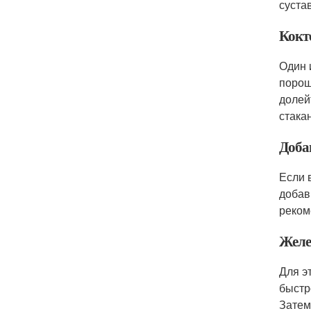
суста
Кокт
Один 
порош
долей
стака
Доба
Если 
добав
реком
Желе
Для э
быстр
Затем