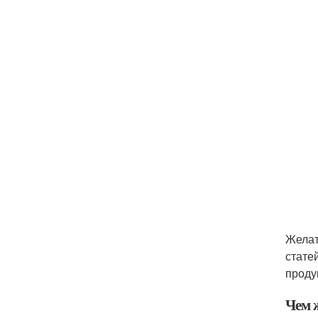
Желат
стате
проду
Чем 