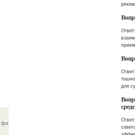
реком
Вопр
Ответ
взаим
прием
Вопр
Ответ
тошно
для с
Вопр
сред
Ответ
⇦
совет
эффек