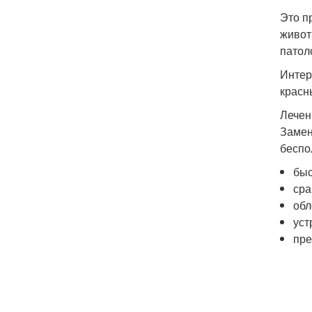
Это п
живот
патол
Интер
красн
Лечен
Замен
беспо
быс
сра
обл
уст
пре