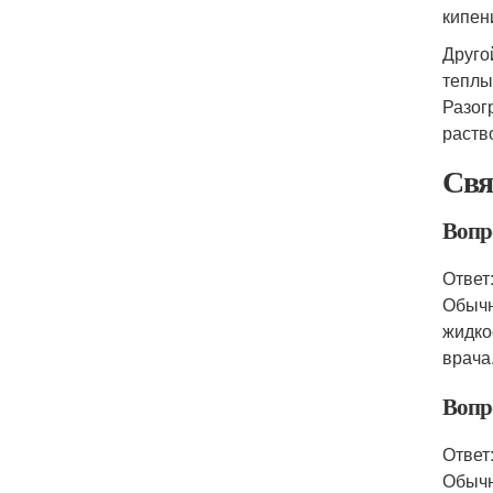
кипен
Друго
теплы
Разог
раств
Свя
Вопр
Ответ
Обычн
жидко
врача
Вопр
Ответ
Обычн