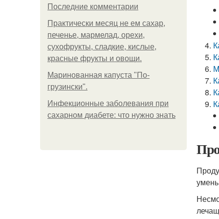
Последние комментарии
Практически месяц не ем сахар,
печенье, мармелад, орехи,
К
сухофрукты, сладкие, кислые,
К
красные фрукты и овощи.
М
Маринованная капуста "По-
К
грузински".
К
К
Инфекционные заболевания при
сахарном диабете: что нужно знать
Про
Проду
умень
Несмо
лечащ