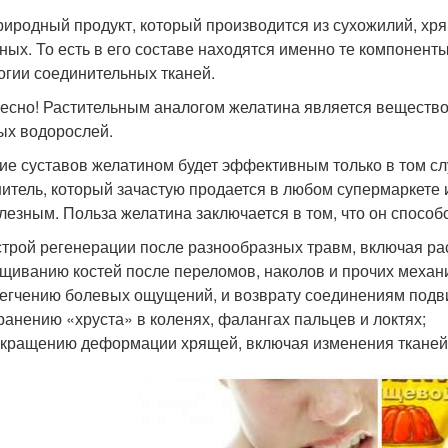
риродный продукт, который производится из сухожилий, хря
ных. То есть в его составе находятся именно те компонент
огии соединительных тканей.
есно! Растительным аналогом желатина является вещество 
ых водорослей.
ие суставов желатином будет эффективным только в том сл
итель, который зачастую продается в любом супермаркете
лезным. Польза желатина заключается в том, что он способс
трой регенерации после разнообразных травм, включая ра
щиванию костей после переломов, наколов и прочих механ
егчению болевых ощущений, и возврату соединениям подв
ранению «хруста» в коленях, фалангах пальцев и локтях;
кращению деформации хрящей, включая изменения тканей 