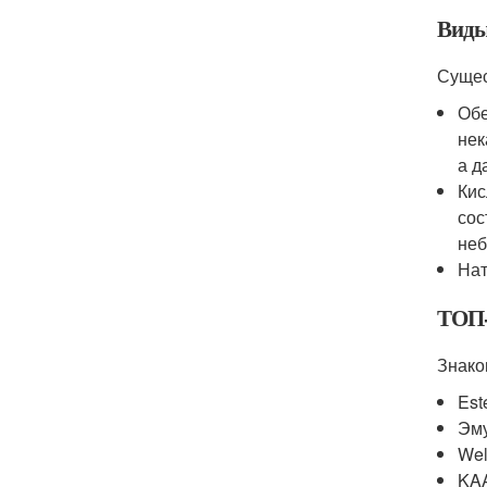
Вид
Сущес
Обе
нек
а д
Кис
сос
неб
Нат
ТОП-
Знако
Est
Эму
Wel
KAA