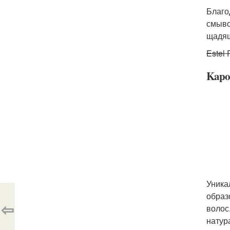
Благо
смыво
щадящ
Estel 
Kapo
Уника
образ
⇦
волос
натур