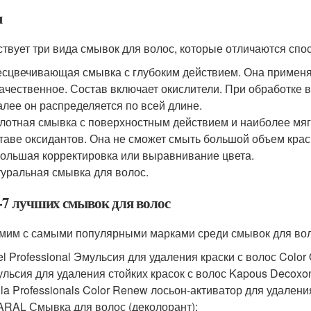
ы
твует три вида смывок для волос, которые отличаются спо
сцвечивающая смывка с глубоким действием. Она применяе
ачественное. Состав включает окислители. При обработке 
алее он распределяется по всей длине.
лотная смывка с поверхностным действием и наиболее мяг
таве оксидантов. Она не сможет смыть большой объем крас
ольшая корректировка или выравнивание цвета.
уральная смывка для волос.
7 лучших смывок для волос
мим с самыми популярными марками среди смывок для вол
el Professional Эмульсия для удаления краски с волос Color O
льсия для удаления стойких красок с волос Kapous Decoxo
la Professionals Color Renew лосьон-активатор для удалени
RAL Смывка для волос (деколорант);