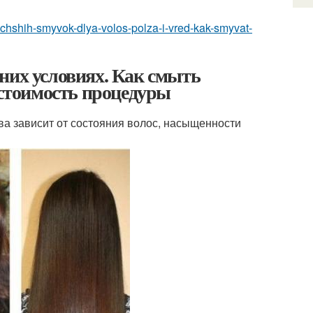
-luchshih-smyvok-dlya-volos-polza-i-vred-kak-smyvat-
них условиях. Как смыть
 стоимость процедуры
а зависит от состояния волос, насыщенности