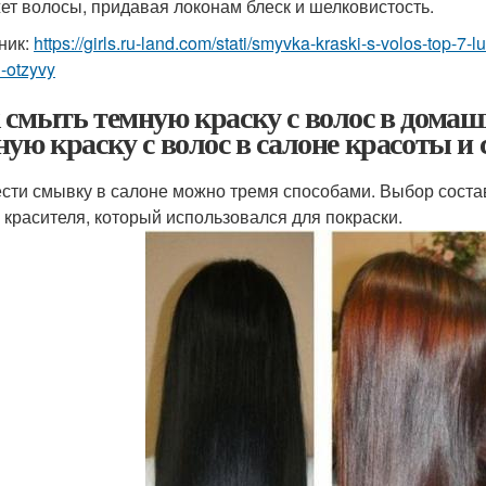
ет волосы, придавая локонам блеск и шелковистость.
ник:
https://girls.ru-land.com/stati/smyvka-kraski-s-volos-top-7
-otzyvy
 смыть темную краску с волос в домаш
ную краску с волос в салоне красоты и
сти смывку в салоне можно тремя способами. Выбор состав
, красителя, который использовался для покраски.