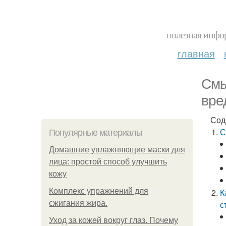
полезная инфор
главная
Смы
вре
Сод
С
Популярные материалы
Домашние увлажняющие маски для
лица: простой способ улучшить
кожу
Комплекс упражнений для
К
сжигания жира.
с
Уход за кожей вокруг глаз. Почему