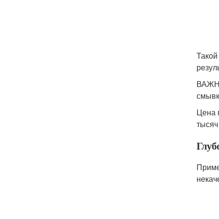
Такой
резул
ВАЖНО
смывк
Цена 
тысяч
Глуб
Приме
некач