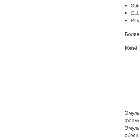
Gol
OL
Рем
Более
Estel
Эмуль
форму
Эмуль
обесц