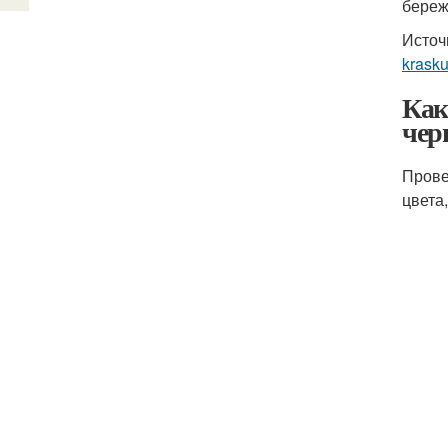
береж
Источ
krasku
Как
чер
Прове
цвета