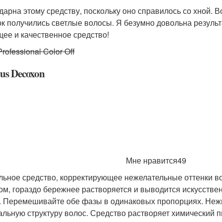
дарна этому средству, поскольку оно справилось со хной.
к получились светлые волосы. Я безумно довольна результа
ее и качественное средство!
Professional Color Off
us Decoxon
Мне нравится49
льное средство, корректирующее нежелательные оттенки вол
ом, гораздо бережнее растворяется и выводится искусствен
. Перемешивайте обе фазы в одинаковых пропорциях. Нежн
альную структуру волос. Средство растворяет химический п