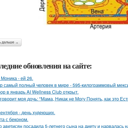
ь дальше →
ледние обновления на сайте:
 Моника - ей 26.
р самый полный человек в мире - 595-килограммовый мекс
ор в январь AI Wellness Club открыт.
 говорит моя дочь: "Мама, Никак не Могу Понять, как это Е
сентября - день худеющих.
та с беконом.
р аветисян посадила 5-летнего сына на диету и нарвалась н