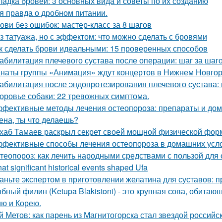
ладка бровей: 3 основных вида и советы по их созданию
я правда о дробном питании.
ови без ошибок: мастер-класс за 8 шагов
з татуажа, но с эффектом: что можно сделать с бровями
к сделать брови идеальными: 15 проверенных способов
абилитация плечевого сустава после операции: шаг за шаг
наты группы «Анимация» ждут концертов в Нижнем Новго
абилитация после эндопротезирования плечевого сустава:
оровье собаки: 22 тревожных симптома.
фективные методы лечения остеопороза: препараты и до
лена, ты что делаешь?
хаб Тамаев раскрыл секрет своей мощной физической фор
фективные способы лечения остеопороза в домашних усл
теопороз: как лечить народными средствами с пользой для
at significant historical events shaped Ufa
аньте экспертом в приготовлении желатина для суставов: 
бный филин (Ketupa Blakistoni) - это крупная сова, обитаю
ю и Корею.
й Метов: как парень из Магнитогорска стал звездой российс