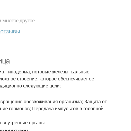
и многое другое
отзывы
ица
рма, гиподерма, потовые железы, сальные
сложное строение, которое обеспечивает ее
адиционно следующие цели:
отвращение обезвоживания организма; Защита от
ие гормонов; Передача импульсов в головной
и внутренние органы.