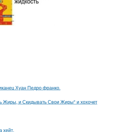
иканец Хуан Педро франко.
сть Жиры, и Скидывать Свои Жиры" и хохочет
а хейт.