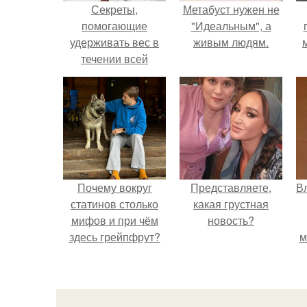
Секреты,
Метабуст нужен не
помогающие
"Идеальным", а
удерживать вес в
живым людям.
течении всей
жизни.
Почему вокруг
Представляете,
В
статинов столько
какая грустная
мифов и при чём
новость?
здесь грейпфрут?
м
д