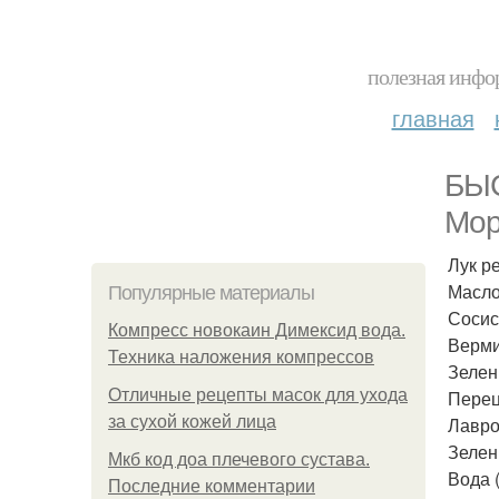
полезная инфор
главная
БЫС
Мор
Лук ре
Масло 
Популярные материалы
Сосиск
Компресс новокаин Димексид вода.
Верми
Техника наложения компрессов
Зелены
Отличные рецепты масок для ухода
Перец
за сухой кожей лица
Лавро
Зелень
Мкб код доа плечевого сустава.
Вода (
Последние комментарии