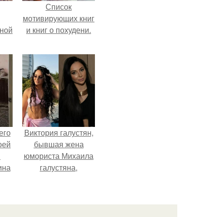
Список
мотивирующих книг
мной
и книг о похудени.
его
Виктория галустян,
оей
бывшая жена
й
юмориста Михаила
ина
галустяна,
рассказала о
его
неожиданных
о
последствиях
ля
развода.