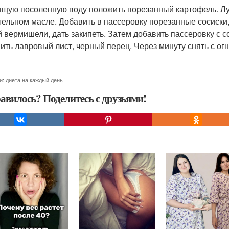
ящую посоленную воду положить порезанный картофель. Лук
тельном масле. Добавить в пассеровку порезанные сосиски,
й вермишели, дать закипеть. Затем добавить пассеровку с с
ить лавровый лист, черный перец. Через минуту снять с огн
и:
диета на каждый день
авилось? Поделитесь с друзьями!