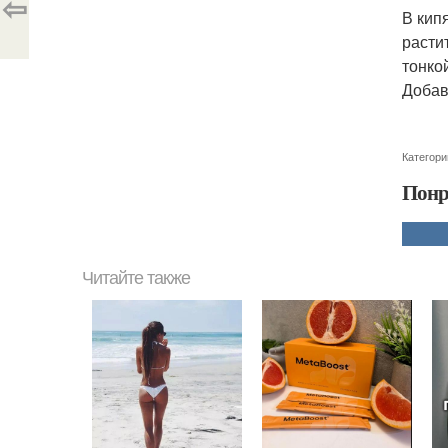
⇦
В кип
расти
тонко
Добав
Категори
Понр
Читайте также