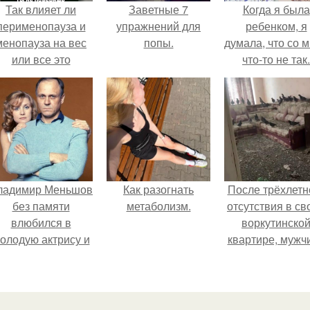
Так влияет ли
Заветные 7
Когда я была
перименопауза и
упражнений для
ребенком, я
менопауза на вес
попы.
думала, что со 
или все это
что-то не так.
ерунда?
ладимир Меньшов
Как разогнать
После трёхлетн
без памяти
метаболизм.
отсутствия в св
влюбился в
воркутинско
олодую актрису и
квартире, мужч
аже решил уйти от
вернулся и
алентовой ради
обнаружил, что 
неё.
жилище стал
пристанищем д