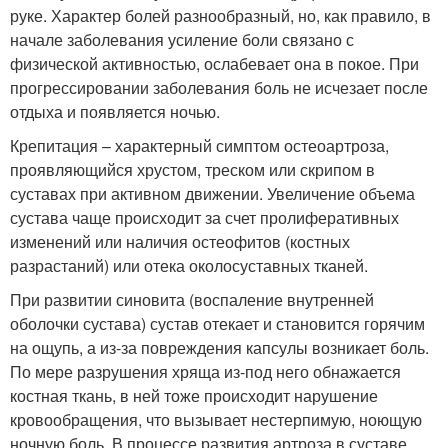
руке. Характер болей разнообразный, но, как правило, в
начале заболевания усиление боли связано с
физической активностью, ослабевает она в покое. При
прогрессировании заболевания боль не исчезает после
отдыха и появляется ночью.
Крепитация – характерный симптом остеоартроза,
проявляющийся хрустом, треском или скрипом в
суставах при активном движении. Увеличение объема
сустава чаще происходит за счет пролиферативных
изменений или наличия остеофитов (костных
разрастаний) или отека околосуставных тканей.
При развитии синовита (воспаление внутренней
оболочки сустава) сустав отекает и становится горячим
на ощупь, а из-за повреждения капсулы возникает боль.
По мере разрушения хряща из-под него обнажается
костная ткань, в ней тоже происходит нарушение
кровообращения, что вызывает нестерпимую, ноющую
ночную боль. В процессе развития артроза в суставе