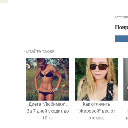
Категори
Понр
Читайте также
Диета "Любимая".
Как отличить
За 7 дней уходит до
"Жировой" вес от
10 кг.
отёков.