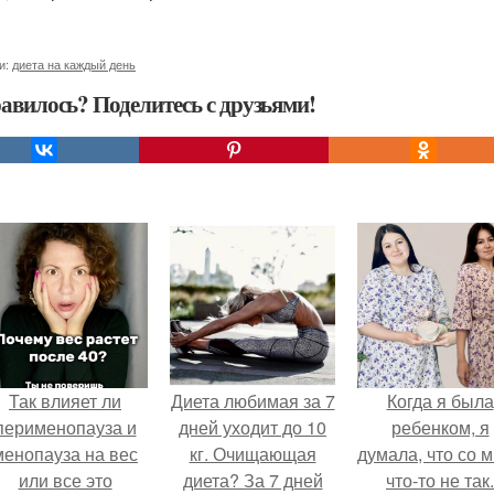
и:
диета на каждый день
авилось? Поделитесь с друзьями!
Так влияет ли
Диета любимая за 7
Когда я была
перименопауза и
дней уходит до 10
ребенком, я
менопауза на вес
кг. Очищающая
думала, что со 
или все это
диета? За 7 дней
что-то не так.