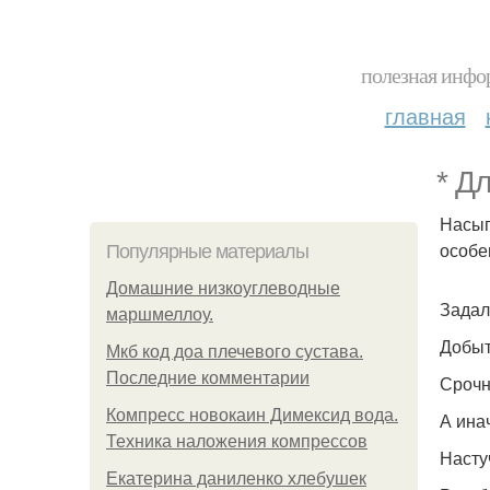
полезная инфор
главная
* Д
Насып
особе
Популярные материалы
Домашние низкоуглеводные
Задал
маршмеллоу.
Добыт
Мкб код доа плечевого сустава.
Последние комментарии
Срочн
Компресс новокаин Димексид вода.
А ина
Техника наложения компрессов
Насту
Екатерина даниленко хлебушек