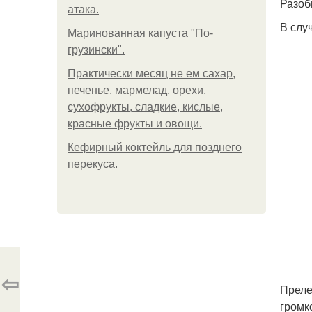
Разоб
атака.
В слу
Маринованная капуста "По-
грузински".
Практически месяц не ем сахар,
печенье, мармелад, орехи,
сухофрукты, сладкие, кислые,
красные фрукты и овощи.
Кефирный коктейль для позднего
перекуса.
⇦
Преле
громк