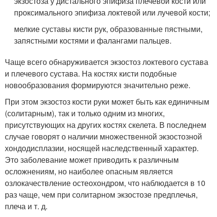
экзостоза у дистального эпифиза плечевой кости или
проксимального эпифиза локтевой или лучевой кости;
мелкие суставы кисти рук, образованные пястными,
запястными костями и фалангами пальцев.
Чаще всего обнаруживается экзостоз локтевого сустава
и плечевого сустава. На костях кисти подобные
новообразования формируются значительно реже.
При этом экзостоз кости руки может быть как единичным
(солитарным), так и только одним из многих,
присутствующих на других костях скелета. В последнем
случае говорят о наличии множественной экзостозной
хондодисплазии, носящей наследственный характер.
Это заболевание может приводить к различным
осложнениям, но наиболее опасным является
озлокачествление остеохондром, что наблюдается в 10
раз чаще, чем при солитарном экзостозе предплечья,
плеча и т. д.