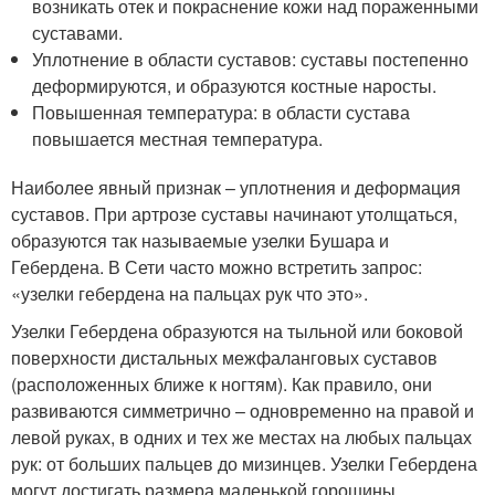
возникать отек и покраснение кожи над пораженными
суставами.
Уплотнение в области суставов: суставы постепенно
деформируются, и образуются костные наросты.
Повышенная температура: в области сустава
повышается местная температура.
Наиболее явный признак – уплотнения и деформация
суставов. При артрозе суставы начинают утолщаться,
образуются так называемые узелки Бушара и
Гебердена. В Сети часто можно встретить запрос:
«узелки гебердена на пальцах рук что это».
Узелки Гебердена образуются на тыльной или боковой
поверхности дистальных межфаланговых суставов
(расположенных ближе к ногтям). Как правило, они
развиваются симметрично – одновременно на правой и
левой руках, в одних и тех же местах на любых пальцах
рук: от больших пальцев до мизинцев. Узелки Гебердена
могут достигать размера маленькой горошины.